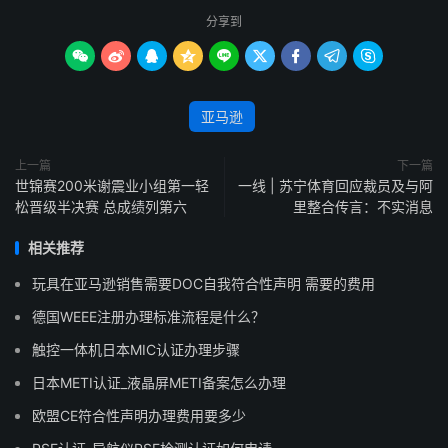
分享到









亚马逊
上一篇
下一篇
世锦赛200米谢震业小组第一轻
一线 | 苏宁体育回应裁员及与阿
松晋级半决赛 总成绩列第六
里整合传言：不实消息
相关推荐
玩具在亚马逊销售需要DOC自我符合性声明 需要的费用
德国WEEE注册办理标准流程是什么？
触控一体机日本MIC认证办理步骤
日本METI认证_液晶屏METI备案怎么办理
欧盟CE符合性声明办理费用要多少