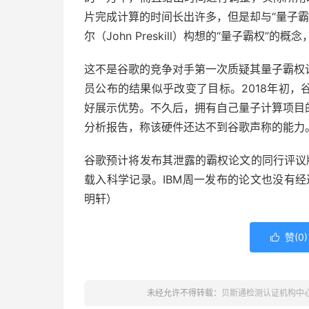
片完成计算的时间长出许多，但是却与“量子霸
尔（John Preskill）构想的“量子霸权
这不是谷歌的竞争对手第一次质疑其量子霸权计
员公布的结果似乎改变了目标。2018年初，谷歌
好展示优势。不久后，拥有自己量子计算项目
分析报告，称该硬件还达不到谷歌声称的能力
谷歌预计将发布其泄露的霸权论文的同行评议版
载入科学记录。IBM周一发布的论文也没有
明轩）
赞(
0
)

未经允许不得转载：
贝斯通检测认证机构中