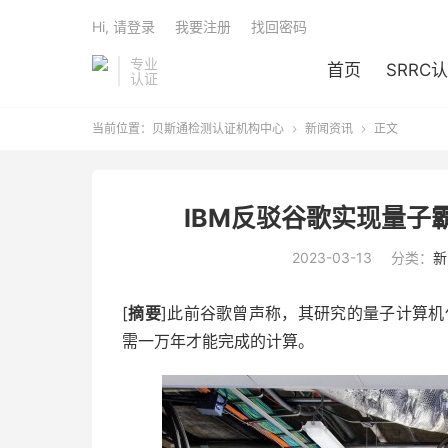
Hi, 请登录
我要注册
找回密码
专业
首页
SRRC
认证
当前位置：
贝斯通检测认证机构中心
新闻资讯
正文


IBM反驳谷歌实现量子
2023-03-13
分类：
新
[
摘要
]此前谷歌曾声称，其研究的量子计算机仅
需一万年才能完成的计算。