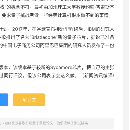
权”的概念不符。最初由加州理工大学教授约翰·普雷斯基
”的概念，要求量子挑战者做一些经典计算机根本做不到的事情。
划。2017年，在谷歌宣布接近里程碑后，IBM的研究人
推出了名为“Bristlecone”新的量子芯片，据说已准备
的中国电子商务公司阿里巴巴集团的研究人员发布了一份
。
本，该版本基于较新的Sycamore芯片，把自己的主张
经过同行评议，但该公司表示会这么做。（新闻资讯编译/
打赏

心
»
IBM反驳谷歌实现量子霸权论文：他们操纵了测试结果