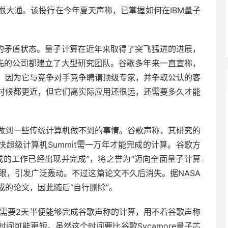
根大通。该投行在今年夏天声称，已掌握如何在IBM量子
前的矛盾状态。量子计算在近年来取得了突飞猛进的进展，
领先的公司都建立了大型研究团队。谷歌多年来一直宣称，
，因为它与竞争对手竞争聘请顶级专家，并争取公认的客
时候都更近，但它们离实际应用还很远，还需要多久才能
做到一些传统计算机做不到的事情。谷歌声称，其研究的
快超级计算机Summit需一万年才能完成的计算。谷歌方
成的工作已经出现并完成”，将之誉为“迈向全面量子计算
字眼，引发广泛轰动。不过这篇论文不久后消失。据NASA
的论文，因此随后“自行删除”。
机只需要2天半便能够完成谷歌声称的计算，用不着谷歌声称
间可能更短。虽然这个时间要比谷歌Sycamore量子芯