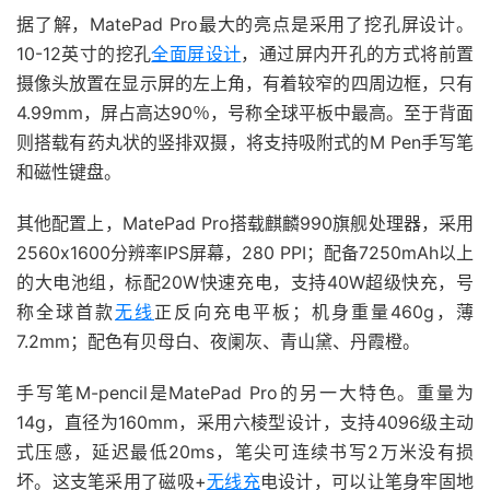
据了解，MatePad Pro最大的亮点是采用了挖孔屏设计。
10-12英寸的挖孔
全面屏设计
，通过屏内开孔的方式将前置
摄像头放置在显示屏的左上角，有着较窄的四周边框，只有
4.99mm，屏占高达90％，号称全球平板中最高。至于背面
则搭载有药丸状的竖排双摄，将支持吸附式的M Pen手写笔
和磁性键盘。
其他配置上，MatePad Pro搭载麒麟990旗舰处理器，采用
2560x1600分辨率IPS屏幕，280 PPI；配备7250mAh以上
的大电池组，标配20W快速充电，支持40W超级快充，号
称全球首款
无线
正反向充电平板；机身重量460g，薄
7.2mm；配色有贝母白、夜阑灰、青山黛、丹霞橙。
手写笔M-pencil是MatePad Pro的另一大特色。重量为
14g，直径为160mm，采用六棱型设计，支持4096级主动
式压感，延迟最低20ms，笔尖可连续书写2万米没有损
坏。这支笔采用了磁吸+
无线充
电设计，可以让笔身牢固地