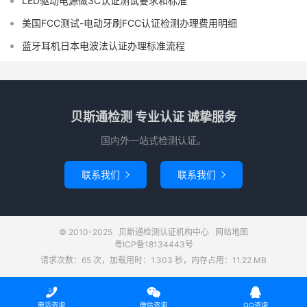
LED驱动电源做3C认证测试要求和标准
美国FCC测试-电动牙刷FCC认证检测办理费用明细
蓝牙耳机日本电波法认证办理标准流程
贝斯通检测 专业认证 诚挚服务
国内外一站式检测认证。
联系我们
联系我们


© 2010-2025
贝斯通检测认证机构中心
网站地图
粤ICP备18134443号
请求次数：65 次，加载用时：1.303 秒，内存占用：11.22 MB



电话咨询
微信咨询
QQ咨询