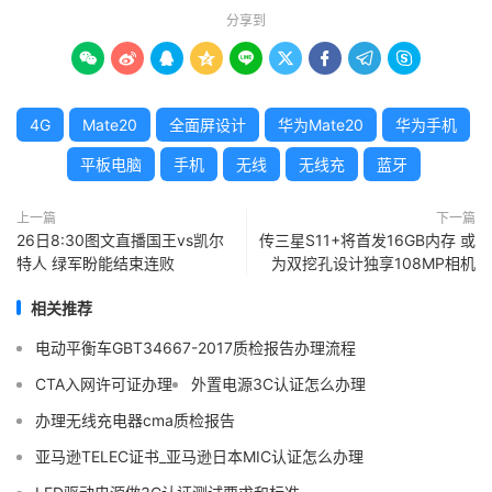
分享到









4G
Mate20
全面屏设计
华为Mate20
华为手机
平板电脑
手机
无线
无线充
蓝牙
上一篇
下一篇
26日8:30图文直播国王vs凯尔
传三星S11+将首发16GB内存 或
特人 绿军盼能结束连败
为双挖孔设计独享108MP相机
相关推荐
电动平衡车GBT34667-2017质检报告办理流程
CTA入网许可证办理
外置电源3C认证怎么办理
办理无线充电器cma质检报告
亚马逊TELEC证书_亚马逊日本MIC认证怎么办理