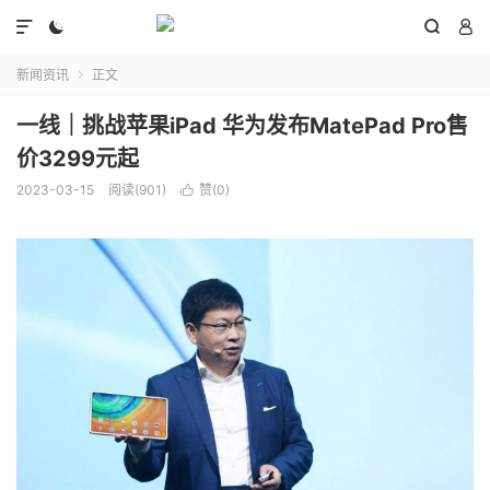




新闻资讯
正文

一线｜挑战苹果iPad 华为发布MatePad Pro售
价3299元起
2023-03-15
阅读(901)
赞(
0
)
