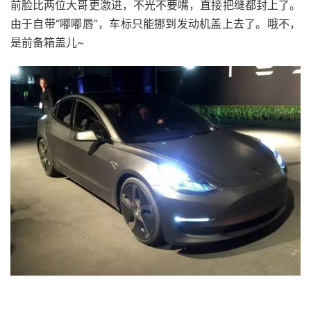
前脸比两位大哥更激进，不光不要嘴，直接把缝都封上了。
由于自带“嘟嘟唇”，车标只能挪到发动机盖上去了。哦不，
是前备箱盖儿~