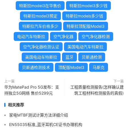
特斯拉model3在华售价
特斯拉model3多少钱
特斯拉model3预定
特斯拉models多少钱
特斯拉汽车价格多少
特斯拉顶配版Model3
电动汽车特斯拉
空气净化器
空气净化器检测
空气净化器检测认证
美国电动汽车特斯拉
美国电动车特斯拉
蓝牙
贝斯通检测
贝斯通检测技术
顶配版Model3
马斯克
上一篇
下一篇
华为MatePad Pro 5G发布：支
工程质量检测报告(怎样确认建
持独立5G网络 售价5299元
筑工程材料检测报告的真假)
相关推荐
家电MTBF测试计算方法详细介绍
EN55035标准_蓝牙耳机CE证书办理机构