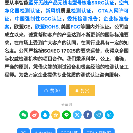
要从事智能
蓝牙
无线产品
无线电型号核准
SRRC认证
，
空气
净化器检测认证
，
新风机
质量
检测认证
，
CTA入网许可
证
，
中国强制性CCC认证
，
委托检测报告
；
企业标准备
案
，欧盟CE，
欧盟ROHS
, 美国
FCC
等国内外认证。公司自
成立以来，诚意帮助客户的产品达到不断更新的国际标准要
求，在市场上受到广大客户的认同，在同行业具有一定的知
名度。公司严格按ISO/IEC 17025的要求运营，获得众多国
际权威检测机构的项目合作。我们秉承科学，公正，准确，
严谨的原则，凭借尖端的测试设备和极富经验的检测认证工
程师。为数万家企业提供专业优质的测试认证咨询服务。
赞(
5
)
打赏


分享到









3C
Autopilot
CCC认证
CTA入网许可