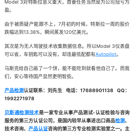
Model 3对特斯拉意义重大，首要任务当然是为公司扭亏为
盈。
由于被质疑产能跟不上，7月初的时候，特斯拉一周的股价
跌幅达到13.38%，瞬间蒸发120亿美元。
其次是为无人驾驶技术收集数据信息。所以Model 3仪表盘
可以省，车钥匙可以没有，却连最低配都有
Autopilot
。
马斯克给自己画了一个饼，能不能吃到就看他自己了。而我
们，安心等待国产显然更明智些。
产品检测
认证联系：刘先生 电话：17688901138 QQ：
1992271978
贝斯通检测技术
是一家专业从事产品测试­-认证检验与咨询
服务的第三方认证公司，是国内较早从事进出口商品
检测
、
技术咨询、
产品认证
咨询的第三方专业检测实验室之一。主