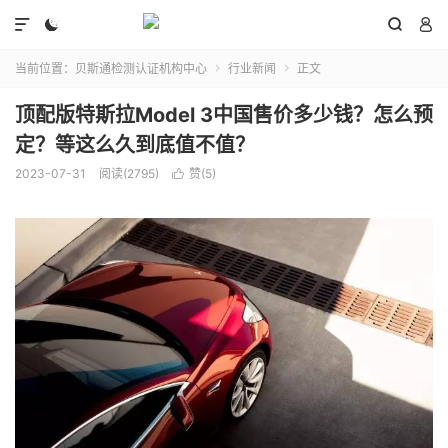




当前位置：
贝斯通检测认证机构中心
行业新闻
正文


顶配版特斯拉Model 3中国售价多少钱？怎么预
定？等这么久到底值不值？
2023-07-31
阅读(2795)
赞(
5
)
