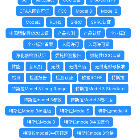
CTA入网许可证
FCC
Model 3
Model S
Model3
ROHS
SRRC
SRRC认证
中国强制性CCC认证
产品检测
产品认证
企业标准
企业标准备案
入网许可
入网许可证
净化器检测认证
委托检测报告
强制性CCC认证
性能
新风机
无线
无线产品
无线电型号核准
检测
检测报告
检测认证
欧盟ROHS
特斯拉
特斯拉Model 3 Long Range
特斯拉Model 3 Standard
特斯拉model 3参数
特斯拉Model 3增程版
特斯拉Model 3标准版
特斯拉Model S
特斯拉model X
特斯拉Model3
特斯拉model3中国售价
特斯拉model3中国预定
特斯拉model3价格