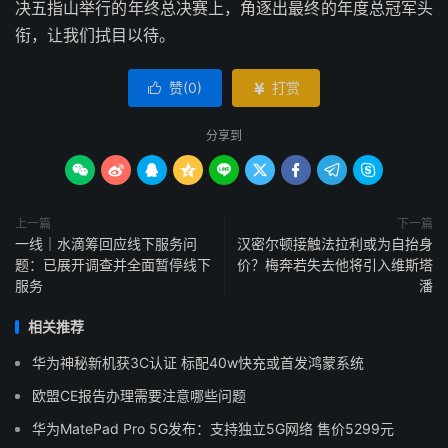
决五指山举行的年终总决赛上，角逐出最终的年度总冠军头
衔，让我们拭目以待。
赞(
0
)
打赏


分享到









上一篇
下一篇
一线｜水滴筹回应线下服务问
汉密尔顿接触法拉利或为自抬身
题：已展开调查并全面暂停线下
价？梅奔若失去他将引入维斯塔
服务
潘
相关推荐
华为神秘新机获3C认证 标配40w快充或首发鸿蒙系统
欧盟CE报告办理需要注意哪些问题
华为MatePad Pro 5G发布：支持独立5G网络 售价5299元