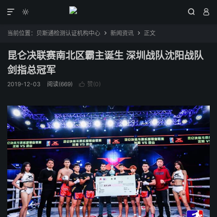




当前位置：
贝斯通检测认证机构中心
新闻资讯
正文


昆仑决联赛南北区霸主诞生 深圳战队沈阳战队
剑指总冠军
2019-12-03
阅读(669)
赞(
0
)
