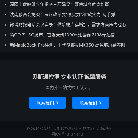
深网｜俞敏洪今年提交三项建议：聚焦城乡教育均衡
沈南鹏两会提案：医疗改革要“硬实力”和“软实力”两手抓
微博财报电话会议实录：供给端库存增加，需求方面压力也有
iQOO Z1 5G发布：首发天玑1000+处理器 2198元起售
新MagicBook Pro评测：十代酷睿配MX350 高色域屏幕养眼
贝斯通检测 专业认证 诚挚服务
国内外一站式检测认证。
联系我们
联系我们


© 2010-2025
贝斯通检测认证机构中心
网站地图
粤ICP备18134443号