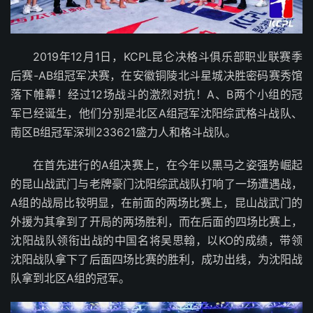
2019年12月1日，KCPL昆仑决格斗俱乐部职业联赛季
后赛-AB组冠军决赛，在安徽铜陵北斗星城决胜密码赛秀馆
落下帷幕！经过12场战斗的激烈对抗！A、B两个小组的冠
军已经诞生，他们分别是北区A组冠军沈阳综武格斗战队、
南区B组冠军深圳233621盛力人和格斗战队。
在首先进行的A组决赛上，在今年以黑马之姿强势崛起
的昆山战武门与老牌豪门沈阳综武战队打响了一场遭遇战，
A组的战局比较明显，在前面的两场比赛上，昆山战武门的
外援为其拿到了开局的两场胜利，而在后面的四场比赛上，
沈阳战队领衔出战的中国名将吴思翰，以KO的成绩，带领
沈阳战队拿下了后面四场比赛的胜利，成功出线，为沈阳战
队拿到北区A组的冠军。