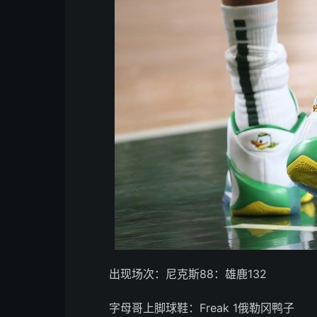
出现场次：尼克斯88：雄鹿132
字母哥上脚球鞋：Freak 1俄勒冈鸭子