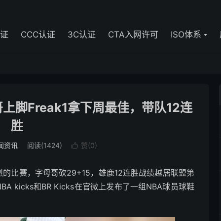
认证
CCC认证
3C认证
CTA入网许可
ISO体系
上脚Freak1拿下周最佳，带队12连
胜
闻资讯
阅读(1424)
赞(
0
)

激烈的比赛，字母哥砍29+15，雄鹿12连胜战绩越居联盟第
kicks和BR Kicks在官微上发布了一组NBA球员球鞋