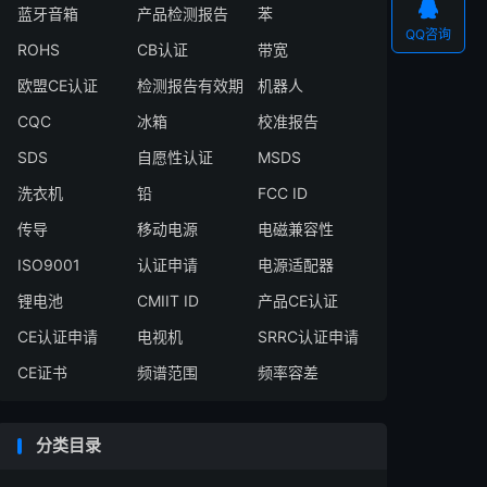

蓝牙音箱
产品检测报告
苯
QQ咨询
ROHS
CB认证
带宽
欧盟CE认证
检测报告有效期
机器人
CQC
冰箱
校准报告
SDS
自愿性认证
MSDS
洗衣机
铅
FCC ID
传导
移动电源
电磁兼容性
ISO9001
认证申请
电源适配器
锂电池
CMIIT ID
产品CE认证
CE认证申请
电视机
SRRC认证申请
CE证书
频谱范围
频率容差
分类目录