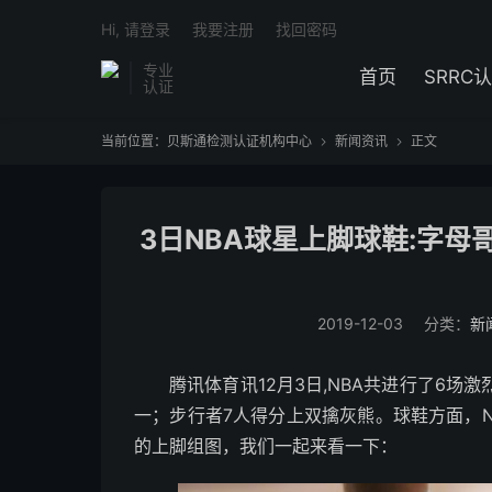
Hi, 请登录
我要注册
找回密码
专业
首页
SRRC
认证
当前位置：
贝斯通检测认证机构中心
新闻资讯
正文


3日NBA球星上脚球鞋:字母哥
2019-12-03
分类：
新
腾讯体育讯12月3日,NBA共进行了6场
一；步行者7人得分上双擒灰熊。球鞋方面，NBA 
的上脚组图，我们一起来看一下：