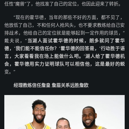
任性“魔兽”了，他找准了自己的定位，也因此迎来了转折。
“现在的霍华德，当年的那些不好的方面，都不见了，
他放低了自己，不和任何人抢风头，也不要求教练给自己安
排战术，他给自己的定位就是能够起到一定作用的球员，”
戴夫说，“
当湖人面试霍华德的时候，朗多就问了霍华
德，‘我们能不能信任你？’霍华德的回答是，‘行动胜于语
言，大家看看我在场上能做什么吧。’湖人给了霍华德机
会，霍华德用实力证明球队可以相信他，这是最好的蜕
变。”
经理教练信任詹皇 詹眉关系远胜詹欧