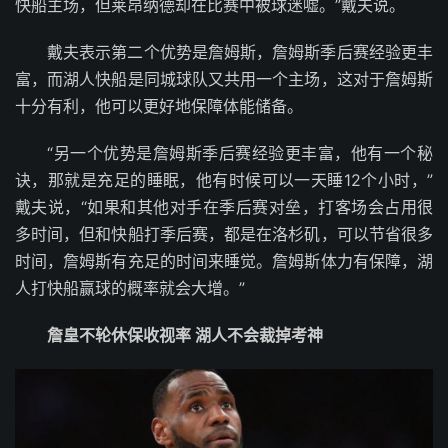
快船主场，但莱昂纳德却在比赛中被球迷嘘。”戴夫说。
戴夫表示第二个优势是詹姆斯，詹姆斯季后赛经验更丰
富，而湖人快船是同城球队又共用一个主场，这对于詹姆斯
十分有利，他可以更好地保障体能储备。
“另一个优势是詹姆斯季后赛经验更丰富，他有一个秘
诀，那就是充足的睡眠，他有时候可以一天睡12个小时，”
戴夫说，“如果和其他对手在季后赛对垒，打客场会占用很
多时间，但和快船打季后赛，都是在洛杉矶，可以节省很多
时间，詹姆斯有充足的时间来睡觉。詹姆斯体力有保障，湖
人打快船赢球的概率就会大增。”
詹皇不轮休保收视率 湖人不会裁掉考神