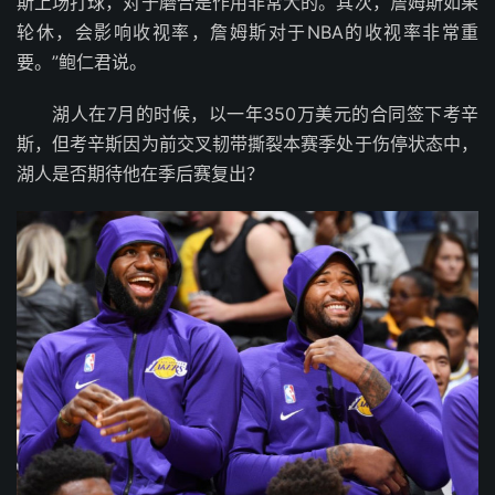
斯上场打球，对于磨合是作用非常大的。其次，詹姆斯如果
轮休，会影响收视率，詹姆斯对于NBA的收视率非常重
要。”鲍仁君说。
湖人在7月的时候，以一年350万美元的合同签下考辛
斯，但考辛斯因为前交叉韧带撕裂本赛季处于伤停状态中，
湖人是否期待他在季后赛复出？