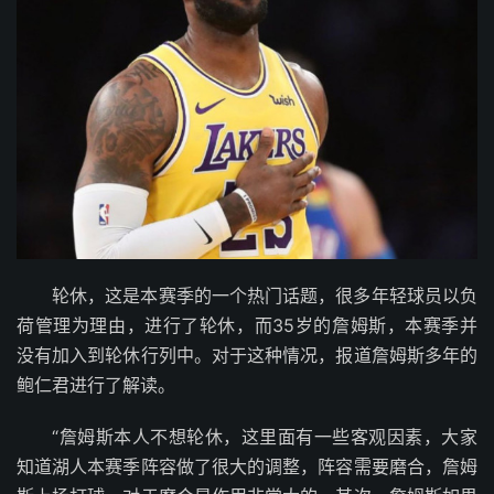
轮休，这是本赛季的一个热门话题，很多年轻球员以负
荷管理为理由，进行了轮休，而35岁的詹姆斯，本赛季并
没有加入到轮休行列中。对于这种情况，报道詹姆斯多年的
鲍仁君进行了解读。
“詹姆斯本人不想轮休，这里面有一些客观因素，大家
知道湖人本赛季阵容做了很大的调整，阵容需要磨合，詹姆