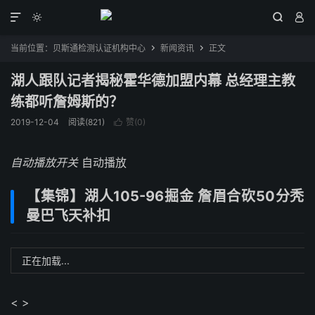




当前位置：
贝斯通检测认证机构中心
新闻资讯
正文


湖人跟队记者揭秘霍华德加盟内幕 总经理主教
练都听詹姆斯的？
2019-12-04
阅读(821)
赞(
0
)

自动播放开关
自动播放
【集锦】湖人105-96掘金 詹眉合砍50分秃
曼巴飞天补扣
正在加载...
< >