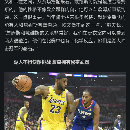
文和韦德之间，从赛场搭配来看，戴维斯可能是最适合詹姆
斯的，他的性格不像欧文那样内向，他可以与詹姆斯直接沟
通，这一点很重要。当年骑士招来很多老将，就是希望队内
能有人和詹姆斯有效沟通，欧文做不到这一点，”戴夫说，
“詹姆斯和戴维斯的关系非常好，我们在更衣室内可以看到
两人很融洽，他们在比赛中也有了化学反应，他们是湖人冲
击冠军的基石。”
湖人不惧快船挑战 詹皇拥有秘密武器