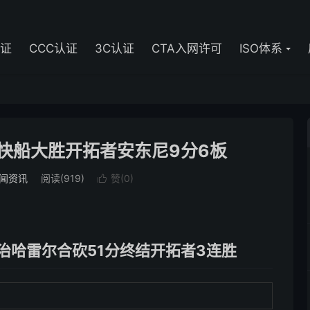
认证
CCC认证
3C认证
CTA入网许可
ISO体系
5 快船大胜开拓者安东尼9分6板
闻资讯
阅读(919)
赞(
0
)

乔治哈雷尔合砍51分终结开拓者3连胜