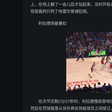
上，在地上躺了一会儿后才站起来，当时开拓
但是裁判只判了哈雷尔普通犯规。
利拉德突破暴扣
在次节还剩2分57秒时，利拉德慢吞吞
然后在罚球圈里从另外两名快船球员之间穿过