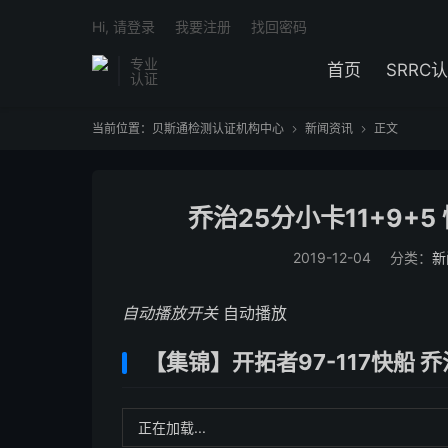
Hi, 请登录
我要注册
找回密码
专业
首页
SRRC
认证
当前位置：
贝斯通检测认证机构中心
新闻资讯
正文


乔治25分小卡11+9+
2019-12-04
分类：
新
自动播放开关
自动播放
【集锦】开拓者97-117快船 
正在加载...