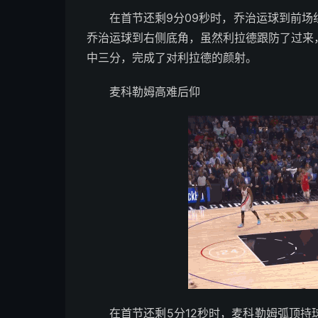
在首节还剩9分09秒时，乔治运球到前
乔治运球到右侧底角，虽然利拉德跟防了过来
中三分，完成了对利拉德的颜射。
麦科勒姆高难后仰
在首节还剩5分12秒时，麦科勒姆弧顶