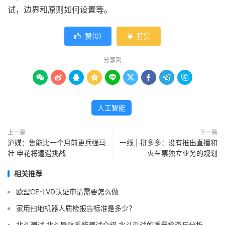
试，边界和原则如何设置等。
赞(
0
)
打赏


分享到









人工智能
上一篇
下一篇
沪媒：鲁能比一个月前更兵强马
一线 | 拼多多：没有推出直播和
壮 申花将遭遇挑战
火车票独立业务的规划
相关推荐
欧盟CE-LVD认证申请需要怎么做
家用扫地机器人质检报告标准是多少？
北斗测试 北斗导航系统测试介绍 北斗测试的质量检查与分析