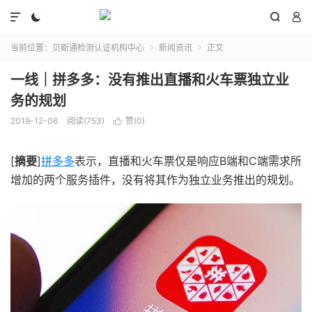




当前位置：
贝斯通检测认证机构中心
新闻资讯
正文


一线｜拼多多：没有推出直播和火车票独立业
务的规划
2019-12-06
阅读(753)
赞(
0
)

[
摘要
]
拼多多
表示，直播和火车票仅是响应B端和C端需求所
增加的两个服务插件，没有将其作为独立业务推出的规划。