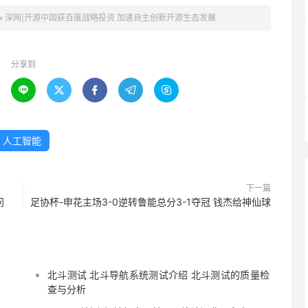
»
深网|开源中国获百度战略投资 加速自主创新开源生态发展
分享到





人工智能
下一篇
问
足协杯-申花主场3-0逆转鲁能总分3-1夺冠 钱杰给神仙球
北斗测试 北斗导航系统测试介绍 北斗测试的质量检
查与分析