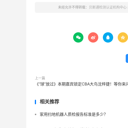
未经允许不得转载：
贝斯通检测认证机构中心




上一篇
《“球”放过》本期嘉宾锁定CBA大鸟沈梓捷！等你来
相关推荐
家用扫地机器人质检报告标准是多少？