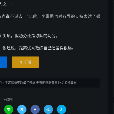
人之一。
有点说不过去。”此后，李霄鹏也对各界的支持表达了感
个奖项，但功劳还是球队的功劳。
。他还说，距离优秀教练自己还差得很远。
打赏

心
»
李霄鹏获中超最佳教练 率鲁能获联赛第5+足协杯亚军
分享到




