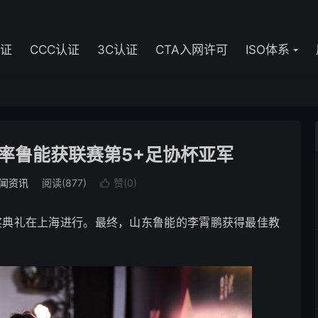
认证
CCC认证
3C认证
CTA入网许可
ISO体系
率鲁能获联赛第5+足协杯亚军
闻资讯
阅读(877)
赞(
0
)

超颁奖典礼在上海进行。最终，山东鲁能的李霄鹏获得最佳教