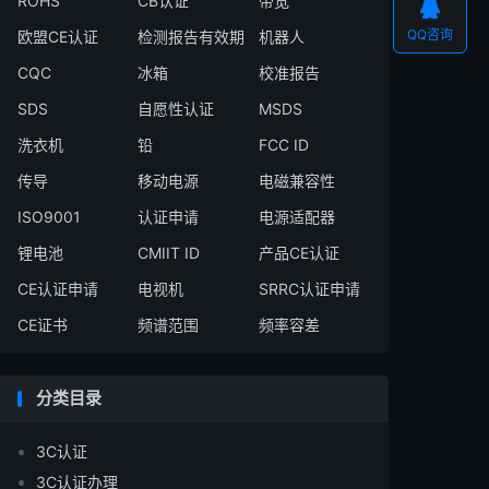
ROHS
CB认证
带宽

QQ咨询
欧盟CE认证
检测报告有效期
机器人
CQC
冰箱
校准报告
SDS
自愿性认证
MSDS
洗衣机
铅
FCC ID
传导
移动电源
电磁兼容性
ISO9001
认证申请
电源适配器
锂电池
CMIIT ID
产品CE认证
CE认证申请
电视机
SRRC认证申请
CE证书
频谱范围
频率容差
分类目录
3C认证
3C认证办理