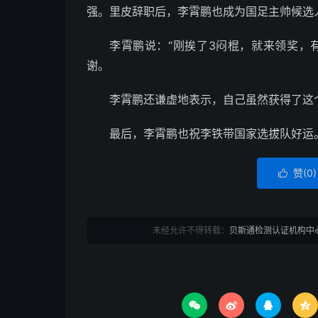
强。里皮辞职后，李霄鹏也成为国足主帅候选
李霄鹏说：“刚挨了3闷棍，就来领奖，
谢。
李霄鹏还谦虚地表示，自己虽然获得了这
最后，李霄鹏也祝李铁带国家选拔队好运
赞(
0
)

未经允许不得转载：
贝斯通检测认证机构中



