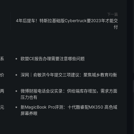
下一篇
4年后提车！特斯拉基础版Cybertruck要2023年才能交
付
蒙系
欧盟CE报告办理需要注意哪些问题
售价
深网｜俞敏洪今年提交三项建议：聚焦城乡教育均衡
”两
微博财报电话会议实录：供给端库存增加，需求方面
压力也有
8元
新MagicBook Pro评测：十代酷睿配MX350 高色域
屏幕养眼