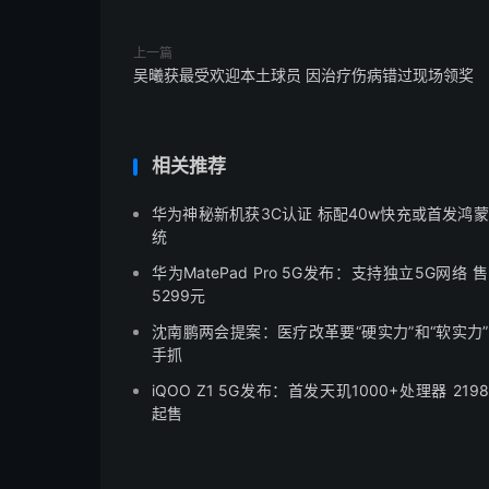
上一篇
吴曦获最受欢迎本土球员 因治疗伤病错过现场领奖
相关推荐
华为神秘新机获3C认证 标配40w快充或首发鸿
统
华为MatePad Pro 5G发布：支持独立5G网络 
5299元
沈南鹏两会提案：医疗改革要“硬实力”和“软实力
手抓
iQOO Z1 5G发布：首发天玑1000+处理器 219
起售