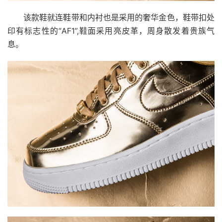
该款鞋就连鞋带和内衬也是采用的奢华金色，鞋带扣处
印有标志性的“AF1”,鞋面采用亮皮革，周身散发着贵族气
息。