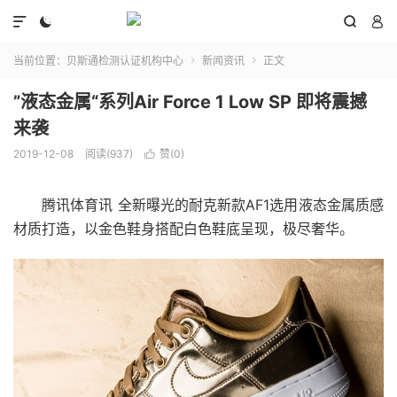




当前位置：
贝斯通检测认证机构中心
新闻资讯
正文


”液态金属“系列Air Force 1 Low SP 即将震撼
来袭
2019-12-08
阅读(937)
赞(
0
)

腾讯体育讯 全新曝光的耐克新款AF1选用液态金属质感
材质打造，以金色鞋身搭配白色鞋底呈现，极尽奢华。