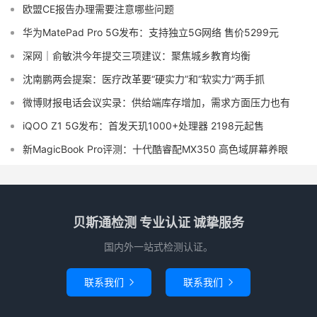
欧盟CE报告办理需要注意哪些问题
华为MatePad Pro 5G发布：支持独立5G网络 售价5299元
深网｜俞敏洪今年提交三项建议：聚焦城乡教育均衡
沈南鹏两会提案：医疗改革要“硬实力”和“软实力”两手抓
微博财报电话会议实录：供给端库存增加，需求方面压力也有
iQOO Z1 5G发布：首发天玑1000+处理器 2198元起售
新MagicBook Pro评测：十代酷睿配MX350 高色域屏幕养眼
贝斯通检测 专业认证 诚挚服务
国内外一站式检测认证。
联系我们
联系我们

