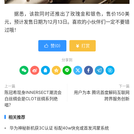
据悉，该款同时还推出了玫瑰金和银色，售价150美
元，预计发售日期为12月13日。喜欢的小伙伴们一定不要错
过哦！
赞(
0
)
打赏


分享到









上一篇
下一篇
陈冠希现身INNERSECT潮流会
用户为本 腾讯首度解码互联网
白丝绸会是CLOT丝绸系列绝
跨界服务创新
唱？
相关推荐
华为神秘新机获3C认证 标配40w快充或首发鸿蒙系统