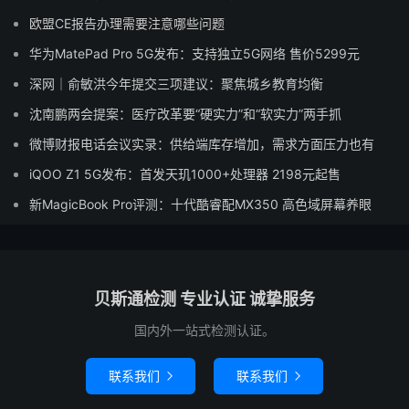
欧盟CE报告办理需要注意哪些问题
华为MatePad Pro 5G发布：支持独立5G网络 售价5299元
深网｜俞敏洪今年提交三项建议：聚焦城乡教育均衡
沈南鹏两会提案：医疗改革要“硬实力”和“软实力”两手抓
微博财报电话会议实录：供给端库存增加，需求方面压力也有
iQOO Z1 5G发布：首发天玑1000+处理器 2198元起售
新MagicBook Pro评测：十代酷睿配MX350 高色域屏幕养眼
贝斯通检测 专业认证 诚挚服务
国内外一站式检测认证。
联系我们
联系我们

