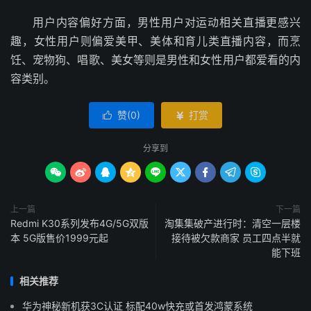
用户内容偏好方面，男性用户对运动相关直播更感兴
趣，女性用户则偏爱美甲、美体和育儿类直播内容，而烹
饪、宠物狗、唱歌、美女等则是男性和女性用户都爱看的内
容类别。
赞(
0
)
打赏


分享到









上一篇
下一篇
Redmi K30系列发布4G/5G双版
淘集集破产进行时：清空一层楼
本 5G版售价1999元起
接待被欠款商家 员工四点半就
能下班
相关推荐
华为神秘新机获3C认证 标配40w快充或首发鸿蒙系统