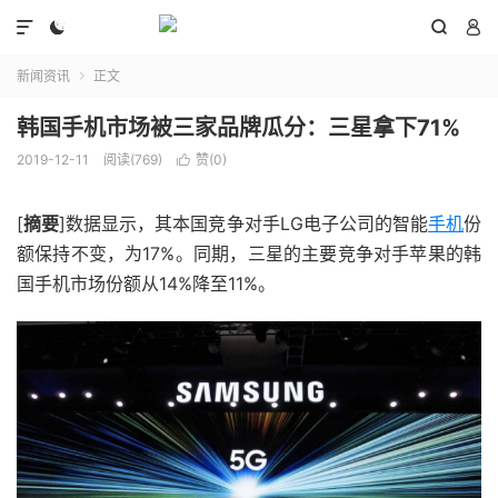




新闻资讯
正文

韩国手机市场被三家品牌瓜分：三星拿下71%
2019-12-11
阅读(769)
赞(
0
)

[
摘要
]数据显示，其本国竞争对手LG电子公司的智能
手机
份
额保持不变，为17%。同期，三星的主要竞争对手苹果的韩
国手机市场份额从14%降至11%。