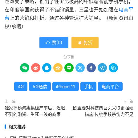
也改变了策略，推出了性价比极高的中低端智能手机手机，
在印度等国家获得了不错的销量，三星也开始加强在
电商平
台
上的营销和打折，通过各种管道扩大销量。（新闻资讯审
校/承曦）
赞(
0
)
打赏


分享到









4G
5G通信
iPhone 11
手机
电商平台
上一篇
下一篇
独家揭秘淘集集破产前后：迟迟
欧盟要对科技四巨头采取更强硬
不到的融资、生死一线的商家
措施 传统手段杀伤力不足
相关推荐
电动按摩器cma质检报告怎么办理