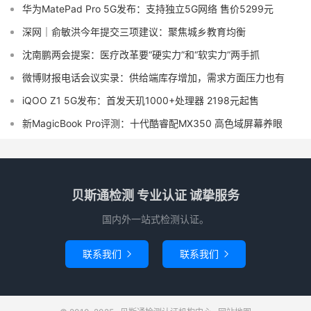
华为MatePad Pro 5G发布：支持独立5G网络 售价5299元
深网｜俞敏洪今年提交三项建议：聚焦城乡教育均衡
沈南鹏两会提案：医疗改革要“硬实力”和“软实力”两手抓
微博财报电话会议实录：供给端库存增加，需求方面压力也有
iQOO Z1 5G发布：首发天玑1000+处理器 2198元起售
新MagicBook Pro评测：十代酷睿配MX350 高色域屏幕养眼
贝斯通检测 专业认证 诚挚服务
国内外一站式检测认证。
联系我们
联系我们

