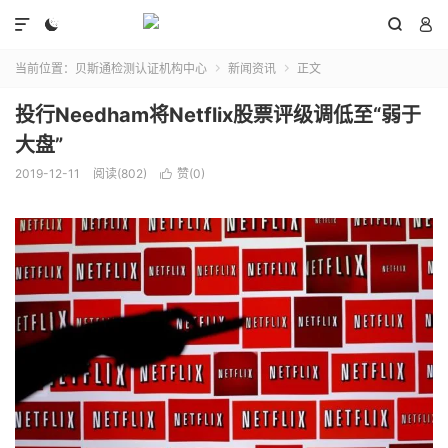




当前位置：
贝斯通检测认证机构中心
新闻资讯
正文


投行Needham将Netflix股票评级调低至“弱于
大盘”
2019-12-11
阅读(802)
赞(
0
)
