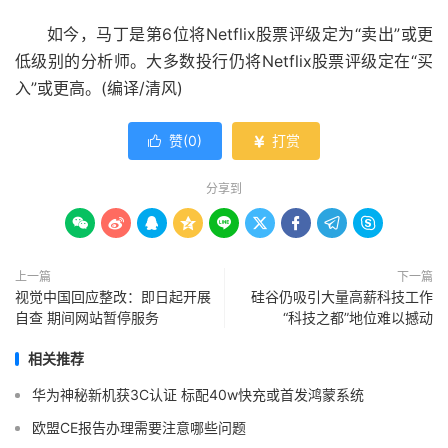
如今，马丁是第6位将Netflix股票评级定为“卖出”或更
低级别的分析师。大多数投行仍将Netflix股票评级定在“买
入”或更高。(编译/清风)
赞(
0
)
打赏


分享到









上一篇
下一篇
视觉中国回应整改：即日起开展
硅谷仍吸引大量高薪科技工作
自查 期间网站暂停服务
“科技之都”地位难以撼动
相关推荐
华为神秘新机获3C认证 标配40w快充或首发鸿蒙系统
欧盟CE报告办理需要注意哪些问题