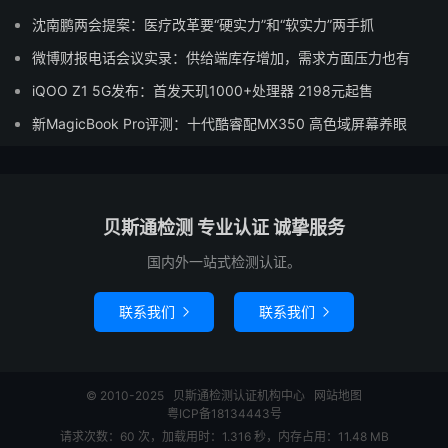
沈南鹏两会提案：医疗改革要“硬实力”和“软实力”两手抓
微博财报电话会议实录：供给端库存增加，需求方面压力也有
iQOO Z1 5G发布：首发天玑1000+处理器 2198元起售
新MagicBook Pro评测：十代酷睿配MX350 高色域屏幕养眼
贝斯通检测 专业认证 诚挚服务
国内外一站式检测认证。
联系我们
联系我们


© 2010-2025
贝斯通检测认证机构中心
网站地图
粤ICP备18134443号
请求次数：60 次，加载用时：1.316 秒，内存占用：11.48 MB