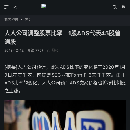




新闻资讯
正文

人人公司调整股票比率：1股ADS代表45股普
通股
2019-12-12
阅读(773)
赞(
0
)

[
摘要
]人人公司预计，此次ADS比率的变化将于2020年1月
9日左右生效，前提是SEC宣布Form F-6文件生效。由于
ADS比率的变化，人人公司预计ADS交易价格也将按比例随
之上涨。