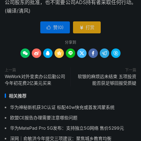
公司股东的批准，也不需要公司ADS持有者采取任何行动。
(编译/清风)
赞(
0
)
打赏


分享到









上一篇
下一篇
WeWork对外变卖办公后勤公司
软银的麻烦远未结束 五项投资
今年初花费2亿美元买来
能否获足够回报受质疑
相关推荐
华为神秘新机获3C认证 标配40w快充或首发鸿蒙系统
欧盟CE报告办理需要注意哪些问题
华为MatePad Pro 5G发布：支持独立5G网络 售价5299元
深网｜俞敏洪今年提交三项建议：聚焦城乡教育均衡