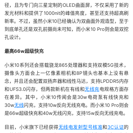
径，且为专门向三星定制的OLED曲面屏，不仅采用了新的
发光材料和提供了1000nit的峰值亮度，甚至还支持超高刷
新率。不过，虽然小米10已经确认为双曲面外观造型，至于
到底单孔还是双孔前摄尚未可知，而小米10 Pro则会是双挖
孔设计。
最高66w超级快充
小米10系列还会搭载骁龙865处理器和支持双模5G技术，
摄像头方面会上一亿像素相机和8P镜头也基本上没有悬
念，并且还会配置双扬声器和线性马达，支持LPDDR5内存
和UFS3.0闪存，但两款新机在有线和
无线充
电规格方面存
在差异。其中，小米10传闻会是30w电荷泵有线快充和
30w
无线
闪充，支持10w反向无线充电。而小米10 Pro则会
是66w超级快充和40w无线闪充，支持15w反向无线充电。
目前，小米旗下已经获得
无线电发射型号核准
和
3C认证
的