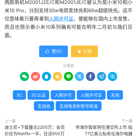
两款新机M2001J2E/C和M2001JE/C被认为是小米10和小
米10 Pro，分别支持30w电荷泵快充和66w超级快充。这不
仅意味着只要再拿到
入网许可证
，便能够在国内上市发售，
而且也预示着小米10系列确有可能在明年二月初与我们见
面。
赞(
0
)
打赏


分享到









3C
3C认证
入网许可
入网许可证
无线
无线充
无线电发射型号核准
上一篇
下一篇
迪士尼+下载量达2200万：会员
传海尔智家将在港交所上市 拟
价仅为Netflix一半，日活950万
77亿美元私有化海尔电器