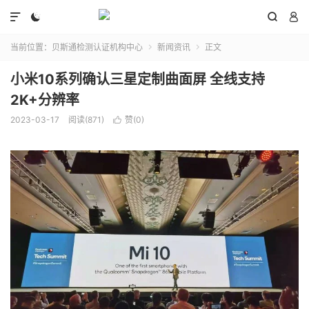




当前位置：
贝斯通检测认证机构中心
新闻资讯
正文


小米10系列确认三星定制曲面屏 全线支持
2K+分辨率
2023-03-17
阅读(871)
赞(
0
)
