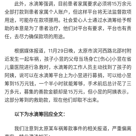
此外，水滴筹强调，目前患者家属要求必须将15万余元
全部打款到患者家属个人账户，但这样平台将无法监督款项
用途，可能存在款项挪用。社会爱心人士通过水滴筹给予帮
助的本意是为了患者治疗，他们对平台有要求，平台也有责
任，去尽力确保款项的用途。
根据媒体报道，11月29日晚，太原市滨河西路北邵村附
近发生一起车祸，孩子小昱的父母当场身亡[伤心]小昱在省
儿童医院进行急救时，水滴筹的工作人员主动找到了孩子的
阿姨，说可以在水滴筹平台上为小昱进行募捐，可以给小昱
筹到15万元钱，一个半小时就能筹够，手术前后总计花了三
万多元，募集的善款金额却是15万元，但小昱的阿姨表示，
这部分筹到的救助款，现在他们却取不出来。
以下为水滴筹回应全文：
我们注意到太原某车祸筹款事件的相关报道，严重偏离