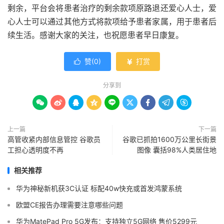
剩余，平台会将患者治疗的剩余款项原路退还爱心人士，爱
心人士可以通过其他方式将款项给予患者家属，用于患者后
续生活。感谢大家的关注，也祝愿患者早日康复。
赞(
0
)
打赏


分享到









上一篇
下一篇
高管收紧内部信息管控 谷歌员
谷歌已抓拍1600万公里长街景
工担心透明度不再
图像 囊括98%人类居住地
相关推荐
华为神秘新机获3C认证 标配40w快充或首发鸿蒙系统
欧盟CE报告办理需要注意哪些问题
华为MatePad Pro 5G发布：支持独立5G网络 售价5299元