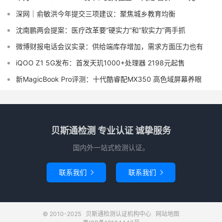
深网｜俞敏洪今年提交三项建议：聚焦城乡教育均衡
沈南鹏两会提案：医疗改革要“硬实力”和“软实力”两手抓
微博财报电话会议实录：供给端库存增加，需求方面压力也有
iQOO Z1 5G发布：首发天玑1000+处理器 2198元起售
新MagicBook Pro评测：十代酷睿配MX350 高色域屏幕养眼
贝斯通检测 专业认证 诚挚服务
国内外一站式检测认证。
联系我们
联系我们


© 2010-2025
贝斯通检测认证机构中心
网站地图