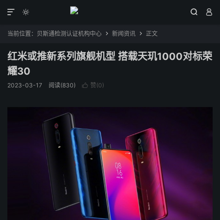




当前位置：
贝斯通检测认证机构中心
新闻资讯
正文


红米或推新系列旗舰机型 搭载天玑1000对标荣
耀30
2023-03-17
阅读(830)
赞(
0
)
