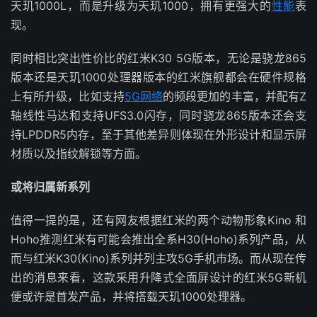
天玑1000L，而是升级为天玑1000，拥有更强大的
性能
表
现。
同时相比突出性价比的红米K30 5G版本，无论是骁龙865
版本还是天玑1000处理器版本的红米旗舰都会在硬件规格
上有所升级，比如支持
5G网络
的频段更加的丰富，并配有Z
轴线性马达和支持UFS3.0闪存，同时骁龙865版本还会支
持LPDDR5内存，至于其他差异则体现在外形设计和显示屏
材质以及指纹解锁等方面。
或将归属新系列
值得一提的是，还有网友根据红米的两个动物形象Kino 和
Hoho推测红米有可能会推出全系H30(Hoho)系列产品，从
而与红米K30(Kino)系列并列主攻5G手机市场。而从现在传
出的消息来看，这款采用升降式全面屏设计的红米5G新机
便或许是首发产品，并将搭载天玑1000处理器。