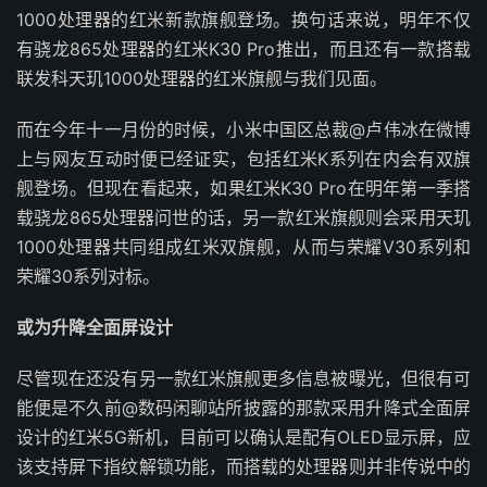
1000处理器的红米新款旗舰登场。换句话来说，明年不仅
有骁龙865处理器的红米K30 Pro推出，而且还有一款搭载
联发科天玑1000处理器的红米旗舰与我们见面。
而在今年十一月份的时候，小米中国区总裁@卢伟冰在微博
上与网友互动时便已经证实，包括红米K系列在内会有双旗
舰登场。但现在看起来，如果红米K30 Pro在明年第一季搭
载骁龙865处理器问世的话，另一款红米旗舰则会采用天玑
1000处理器共同组成红米双旗舰，从而与荣耀V30系列和
荣耀30系列对标。
或为升降全面屏设计
尽管现在还没有另一款红米旗舰更多信息被曝光，但很有可
能便是不久前@数码闲聊站所披露的那款采用升降式全面屏
设计的红米5G新机，目前可以确认是配有OLED显示屏，应
该支持屏下指纹解锁功能，而搭载的处理器则并非传说中的