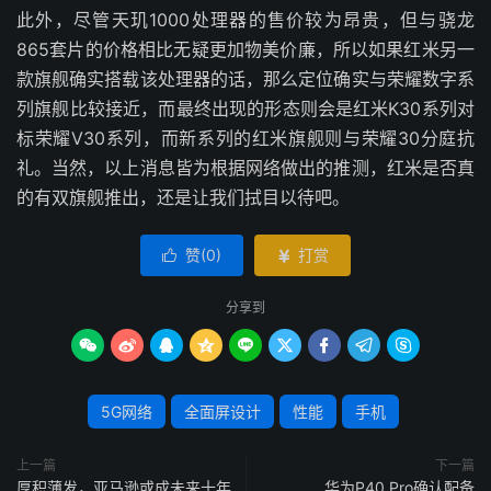
此外，尽管天玑1000处理器的售价较为昂贵，但与骁龙
865套片的价格相比无疑更加物美价廉，所以如果红米另一
款旗舰确实搭载该处理器的话，那么定位确实与荣耀数字系
列旗舰比较接近，而最终出现的形态则会是红米K30系列对
标荣耀V30系列，而新系列的红米旗舰则与荣耀30分庭抗
礼。当然，以上消息皆为根据网络做出的推测，红米是否真
的有双旗舰推出，还是让我们拭目以待吧。
赞(
0
)
打赏


分享到









5G网络
全面屏设计
性能
手机
上一篇
下一篇
厚积薄发，亚马逊或成未来十年
华为P40 Pro确认配备