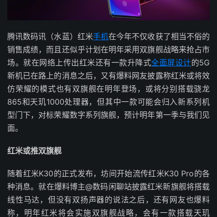
腾讯数码讯（水蓝）红米
手机
在今年不仅收获了相当不俗的
销售成绩，而且还似乎计划在明年采用双旗舰战略来抢占市
场。就在网络上传出红米还有一款升降式
全面屏设计
的5G
新机已在路上的消息之后，又有爆料网友披露称红米或将效
仿荣耀的模式也有双旗舰在明年登场，或将分别搭载骁龙
865和天玑1000处理器，但其中一款可能会归入新系列机
型门下，对标荣耀数字系列旗舰，预计明年第一季与我们见
面。
红米或推双旗舰
随着红米K30的正式发布，坊间开始流传红米K30 Pro的各
种消息。就在爆料博主@数码闲聊站披露红米新旗舰将搭载
线性马达，但没有双扬声器的说法之后，还有网友也爆料
称，明年红米将会实施双旗舰战略，会有一款搭载天玑