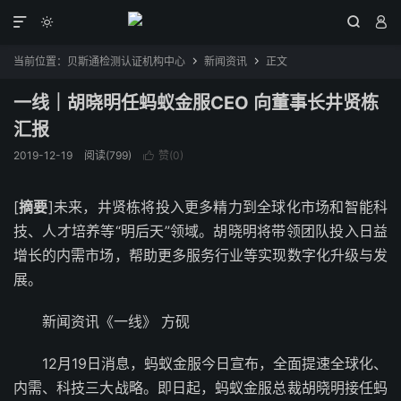




当前位置：
贝斯通检测认证机构中心
新闻资讯
正文


一线｜胡晓明任蚂蚁金服CEO 向董事长井贤栋
汇报
2019-12-19
阅读(799)
赞(
0
)

[
摘要
]未来，井贤栋将投入更多精力到全球化市场和智能科
技、人才培养等“明后天”领域。胡晓明将带领团队投入日益
增长的内需市场，帮助更多服务行业等实现数字化升级与发
展。
新闻资讯《一线》 方砚
12月19日消息，蚂蚁金服今日宣布，全面提速全球化、
内需、科技三大战略。即日起，蚂蚁金服总裁胡晓明接任蚂