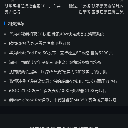
上一篇
下一篇
胡晓明接任蚂蚁金服CEO，向井
豫媒：“选拔”队不是窝囊输球的
贤栋汇报
挡箭牌 国足已是亚洲三流
相关推荐
华为神秘新机获3C认证 标配40w快充或首发鸿蒙系统
欧盟CE报告办理需要注意哪些问题
华为MatePad Pro 5G发布：支持独立5G网络 售价5299元
深网｜俞敏洪今年提交三项建议：聚焦城乡教育均衡
沈南鹏两会提案：医疗改革要“硬实力”和“软实力”两手抓
微博财报电话会议实录：供给端库存增加，需求方面压力也有
iQOO Z1 5G发布：首发天玑1000+处理器 2198元起售
新MagicBook Pro评测：十代酷睿配MX350 高色域屏幕养眼