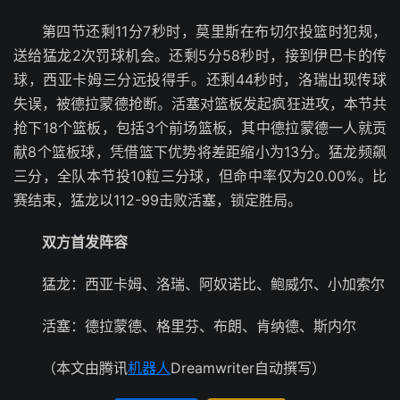
第四节还剩11分7秒时，莫里斯在布切尔投篮时犯规，
送给猛龙2次罚球机会。还剩5分58秒时，接到伊巴卡的传
球，西亚卡姆三分远投得手。还剩44秒时，洛瑞出现传球
失误，被德拉蒙德抢断。活塞对篮板发起疯狂进攻，本节共
抢下18个篮板，包括3个前场篮板，其中德拉蒙德一人就贡
献8个篮板球，凭借篮下优势将差距缩小为13分。猛龙频飙
三分，全队本节投10粒三分球，但命中率仅为20.00%。比
赛结束，猛龙以112-99击败活塞，锁定胜局。
双方首发阵容
猛龙：西亚卡姆、洛瑞、阿奴诺比、鲍威尔、小加索尔
活塞：德拉蒙德、格里芬、布朗、肯纳德、斯内尔
（本文由腾讯
机器人
Dreamwriter自动撰写）