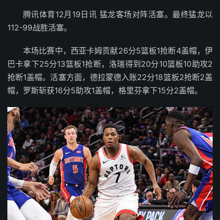
腾讯体育12月19日讯 猛龙客场对阵活塞。最终猛龙以
112-99战胜活塞。
本场比赛中，西亚卡姆贡献26分5篮板1抢断4盖帽，伊
巴卡拿下25分13篮板1抢断，洛瑞得到20分10篮板10助攻2
抢断1盖帽。活塞方面，德拉蒙德入账22分18篮板2抢断2盖
帽，罗斯斩获16分5助攻1盖帽，格里芬拿下15分2盖帽。