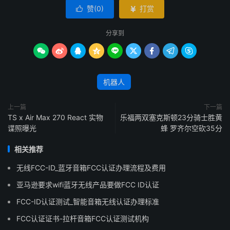
赞(
0
)
打赏


分享到









机器人
上一篇
下一篇
TS x Air Max 270 React 实物
乐福两双塞克斯顿23分骑士胜黄
谍照曝光
蜂 罗齐尔空砍35分
相关推荐
无线FCC-ID_蓝牙音箱FCC认证办理流程及费用
亚马逊要求wifi蓝牙无线产品要做FCC ID认证
FCC-ID认证测试_智能音箱无线认证办理标准
FCC认证证书-拉杆音箱FCC认证测试机构