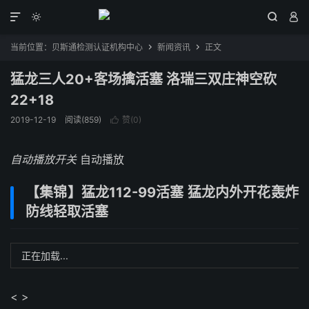




当前位置：
贝斯通检测认证机构中心
新闻资讯
正文


猛龙三人20+客场擒活塞 洛瑞三双庄神空砍
22+18
2019-12-19
阅读(859)
赞(
0
)

自动播放开关
自动播放
【集锦】猛龙112-99活塞 猛龙内外开花轰炸
防线轻取活塞
正在加载...
< >