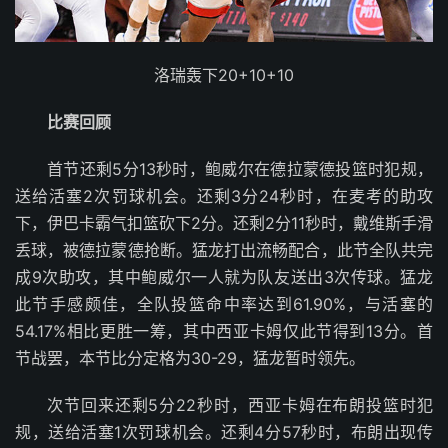
洛瑞轰下20+10+10
比赛回顾
首节还剩5分13秒时，鲍威尔在德拉蒙德投篮时犯规，
送给活塞2次罚球机会。还剩3分24秒时，在麦考的助攻
下，伊巴卡霸气扣篮砍下2分。还剩2分11秒时，戴维斯手滑
丢球，被德拉蒙德抢断。猛龙打出流畅配合，此节全队共完
成9次助攻，其中鲍威尔一人就为队友送出3次传球。猛龙
此节手感颇佳，全队投篮命中率达到61.90%，与活塞的
54.17%相比更胜一筹，其中西亚卡姆仅此节得到13分。首
节战罢，本节比分定格为30-29，猛龙暂时领先。
次节回来还剩5分22秒时，西亚卡姆在布朗投篮时犯
规，送给活塞1次罚球机会。还剩4分57秒时，布朗出现传