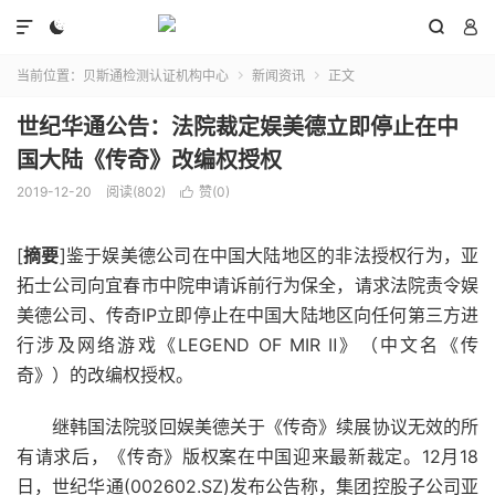




当前位置：
贝斯通检测认证机构中心
新闻资讯
正文


世纪华通公告：法院裁定娱美德立即停止在中
国大陆《传奇》改编权授权
2019-12-20
阅读(802)
赞(
0
)

[
摘要
]鉴于娱美德公司在中国大陆地区的非法授权行为，亚
拓士公司向宜春市中院申请诉前行为保全，请求法院责令娱
美德公司、传奇IP立即停止在中国大陆地区向任何第三方进
行涉及网络游戏《LEGEND OF MIR Ⅱ》（中文名《传
奇》）的改编权授权。
继韩国法院驳回娱美德关于《传奇》续展协议无效的所
有请求后，《传奇》版权案在中国迎来最新裁定。12月18
日，世纪华通(002602.SZ)发布公告称，集团控股子公司亚