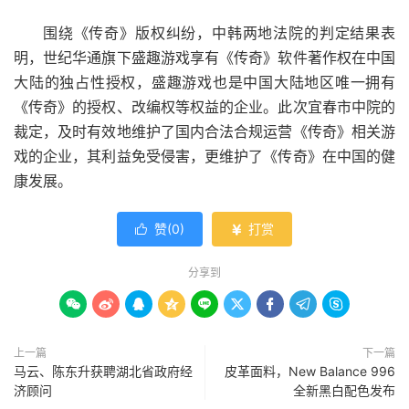
围绕《传奇》版权纠纷，中韩两地法院的判定结果表
明，世纪华通旗下盛趣游戏享有《传奇》软件著作权在中国
大陆的独占性授权，盛趣游戏也是中国大陆地区唯一拥有
《传奇》的授权、改编权等权益的企业。此次宜春市中院的
裁定，及时有效地维护了国内合法合规运营《传奇》相关游
戏的企业，其利益免受侵害，更维护了《传奇》在中国的健
康发展。
赞(
0
)
打赏


分享到









上一篇
下一篇
马云、陈东升获聘湖北省政府经
皮革面料，New Balance 996
济顾问
全新黑白配色发布