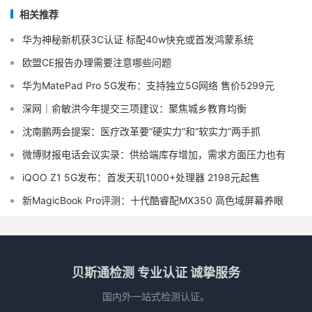
相关推荐
华为神秘新机获3C认证 标配40w快充或首发鸿蒙系统
欧盟CE报告办理需要注意哪些问题
华为MatePad Pro 5G发布：支持独立5G网络 售价5299元
深网｜俞敏洪今年提交三项建议：聚焦城乡教育均衡
沈南鹏两会提案：医疗改革要“硬实力”和“软实力”两手抓
微博财报电话会议实录：供给端库存增加，需求方面压力也有
iQOO Z1 5G发布：首发天玑1000+处理器 2198元起售
新MagicBook Pro评测：十代酷睿配MX350 高色域屏幕养眼
贝斯通检测 专业认证 诚挚服务
国内外一站式检测认证。