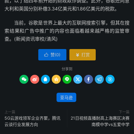
款，以了结四年前开始的财政欺诈调查。此外，谷歌还向意
大利和英国分别补缴3.34亿美元和1.86亿美元的税款。
当前，谷歌是世界上最大的互联网搜索引擎，但其在搜
索结果和广告中推广的内容也面临着越来越严格的监管审
查。(新闻资讯审校/清风)
赞(
0
)
打赏


分享到









亚马逊
上一篇
下一篇
5G云游戏领军企业齐聚，腾讯
21日视频直播耐高上海赛区决赛
云谈行业发展方向
南模中学vs五爱中学