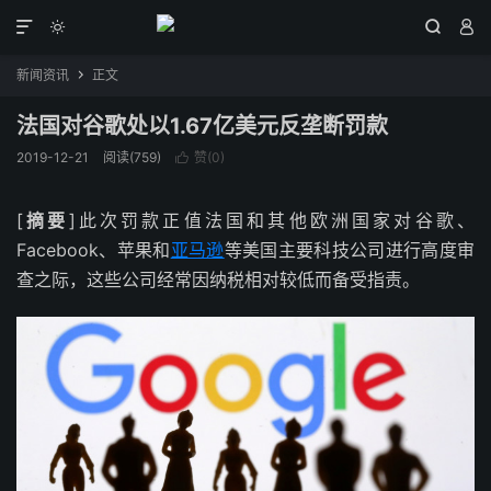




新闻资讯
正文

法国对谷歌处以1.67亿美元反垄断罚款
2019-12-21
阅读(759)
赞(
0
)

[
摘要
]此次罚款正值法国和其他欧洲国家对谷歌、
Facebook、苹果和
亚马逊
等美国主要科技公司进行高度审
查之际，这些公司经常因纳税相对较低而备受指责。