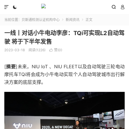




当前位置：
贝斯通检测认证机构中心
新闻资讯
正文


一线丨对话小牛电动李彦：TQi可实现L2自动驾
驶 将于下半年发售
2023-03-18
阅读(1226)
赞(
0
)

[
摘要
]未来，NIU IoT 、NIU FLEET以及自动驾驶三轮电动
摩托车TQi将会成为小牛电动实现个人自动驾驶城市出行解
决方案的底层支撑。