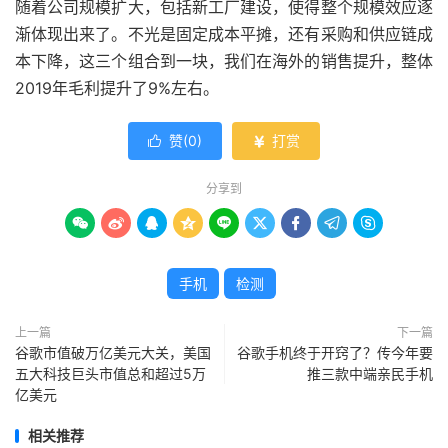
随着公司规模扩大，包括新工厂建设，使得整个规模效应逐
渐体现出来了。不光是固定成本平摊，还有采购和供应链成
本下降，这三个组合到一块，我们在海外的销售提升，整体
2019年毛利提升了9%左右。
赞(
0
)
打赏


分享到









手机
检测
上一篇
下一篇
谷歌市值破万亿美元大关，美国
谷歌手机终于开窍了？传今年要
五大科技巨头市值总和超过5万
推三款中端亲民手机
亿美元
相关推荐