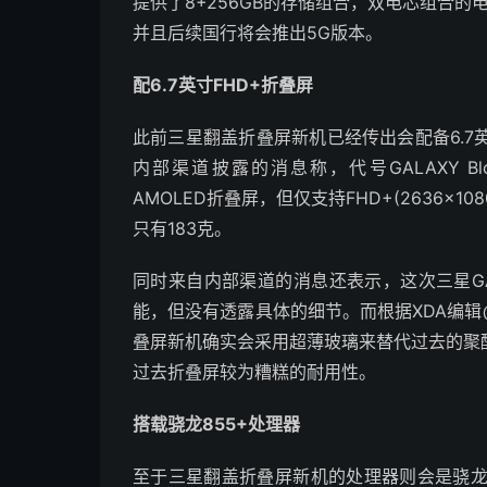
提供了8+256GB的存储组合，双电芯组合的
并且后续国行将会推出5G版本。
配6.7英寸FHD+折叠屏
此前三星翻盖折叠屏新机已经传出会配备6.
内部渠道披露的消息称，代号GALAXY Bl
AMOLED折叠屏，但仅支持FHD+(2636×1
只有183克。
同时来自内部渠道的消息还表示，这次三星GAL
能，但没有透露具体的细节。而根据XDA编辑@M
叠屏新机确实会采用超薄玻璃来替代过去的聚
过去折叠屏较为糟糕的耐用性。
搭载骁龙855+处理器
至于三星翻盖折叠屏新机的处理器则会是骁龙85