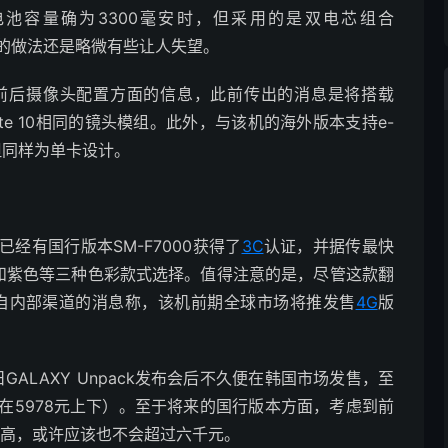
的电池容量确为3300毫安时，但采用的是双电芯组合
充电头的做法还是略微有些让人失望。
前后摄像头配置方面的信息，此前传出的消息是将搭载
te 10相同的镜头模组。此外，与该机的海外版本支持e-
但同样为单卡设计。
机已经有国行版本SM-F7000获得了
3C
认证，并据传最快
和紫色等三种色彩款式选择。值得注意的是，尽管这款翻
自内部渠道的消息称，该机前期全球市场将推发售
4G
版
ALAXY Unpack发布会后不久便在韩国市场发售，至
在5978元上下）。至于将来的国行版本方面，考虑到前
太高，或许应该也不会超过六千元。