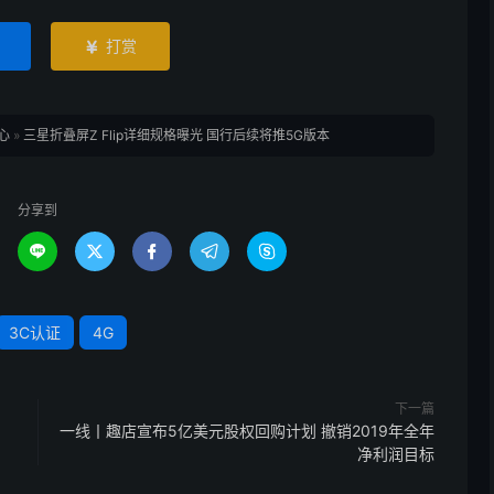
打赏

心
»
三星折叠屏Z Flip详细规格曝光 国行后续将推5G版本
分享到





3C认证
4G
下一篇
一线丨趣店宣布5亿美元股权回购计划 撤销2019年全年
净利润目标