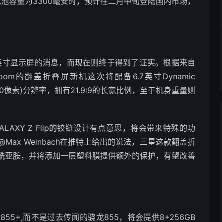
电池容量为3300毫安时，预计在二月中旬登陆国内市场，
7英寸显示屏的消息，而现在则终于得到了证实。根据来自
oom的翻盖折叠屏新机这次将配备6.7英寸Dynamic
080像素)分辨率，拥有21.9:9的长宽比例，至于机身重量则
AXY Z Flip的铰链设计有点意思，将会带来特殊的功
ax Weinbach在推特上给出的说法，三星这款翻盖折
酰亚胺，并将添加一层塑料膜提供额外的保护，有望改善
5+,而不是过去传闻的骁龙855，将会提供8+256GB