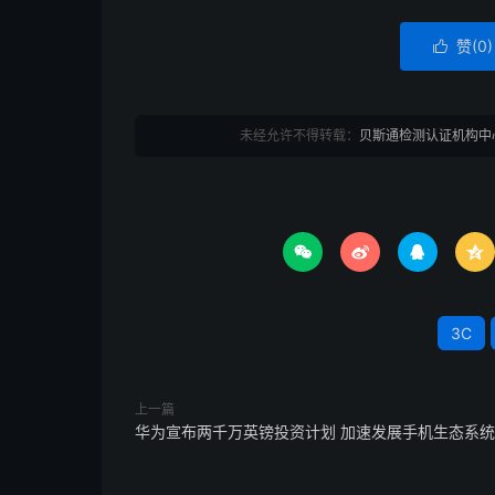
赞(
0
)

未经允许不得转载：
贝斯通检测认证机构中




3C
上一篇
华为宣布两千万英镑投资计划 加速发展手机生态系统