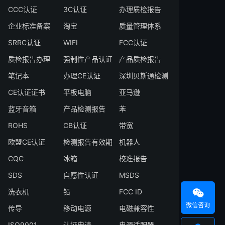
CCC认证
3C认证
办理质检报告
企业标准备案
淘宝
质量管理体系
SRRC认证
WIFI
FCC认证
质检报告办理
强制性产品认证
产品质检报告
笔记本
办理CE认证
深圳贝斯通检测
CE认证证书
平板电脑
亚马逊
蓝牙音箱
产品检测报告
苯
ROHS
CB认证
带宽
欧盟CE认证
检测报告有效期
机器人
CQC
冰箱
校准报告
SDS
自愿性认证
MSDS
洗衣机
铅
FCC ID

微信咨询
传导
移动电源
电磁兼容性
ISO9001
认证申请
电源适配器