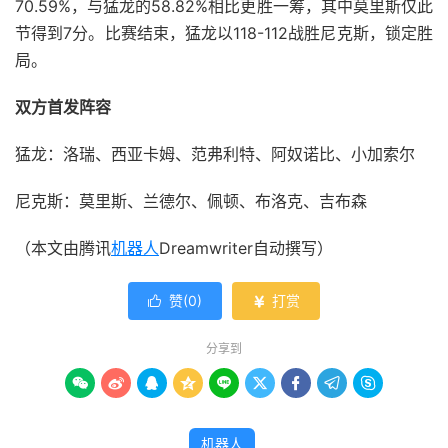
70.59%，与猛龙的58.82%相比更胜一筹，其中莫里斯仅此
节得到7分。比赛结束，猛龙以118-112战胜尼克斯，锁定胜
局。
双方首发阵容
猛龙：洛瑞、西亚卡姆、范弗利特、阿奴诺比、小加索尔
尼克斯：莫里斯、兰德尔、佩顿、布洛克、吉布森
（本文由腾讯
机器人
Dreamwriter自动撰写）
赞(
0
)
打赏


分享到









机器人