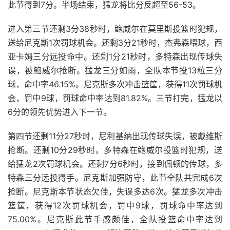
此节得到7分。半场结束，猛龙将比分反超至56-53。
进入第三节还剩3分38秒时，鲍威尔在莫里斯投篮时犯规，
送给尼克斯1次罚球机会。还剩3分21秒时，杰弗森喂球，西
亚卡姆三分远投命中。还剩1分21秒时，多特森出现传球失
误，被鲍威尔抢断。猛龙三分如雨，全队本节投13粒三分
球，命中率46.15%。尼克斯多次冲击篮筐，获得11次罚球机
会，罚中9球，罚球命中率达到81.82%。三节打完，猛龙以
6分的领先优势进入下一节。
第四节还剩11分27秒时，尼利基纳出现传球失误，被戴维斯
抢断。还剩10分29秒时，多特森在鲍威尔投篮时犯规，送
给猛龙2次罚球机会。还剩7分6秒时，接到佩顿的传球，多
特森三分远投得手。尼克斯加强防守，此节全队共完成6次
抢断。尼克斯本节状态欠佳，失误多达6次。猛龙多次冲击
篮筐，获得12次罚球机会，罚中9球，罚球命中率达到
75.00%。尼克斯此节手感颇佳，全队投篮命中率达到