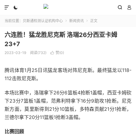




当前位置：
贝斯通检测认证机构中心
新闻资讯
正文


六连胜！猛龙胜尼克斯 洛瑞26分西亚卡姆
23+7
2023-03-19
阅读(732)
赞(
0
)

腾讯体育1月25日讯猛龙客场对阵尼克斯。最终猛龙以118-
112击败尼克斯。
本场比赛中，洛瑞拿下26分6篮板4抢断1盖帽，西亚卡姆砍
下23分7篮板1盖帽，范弗利特拿下16分9助攻1抢断。尼克
斯方面，莫里斯得到21分10篮板，多特森贡献21分1抢断，
兰德尔拿下20分11篮板1抢断3盖帽。
比赛回顾