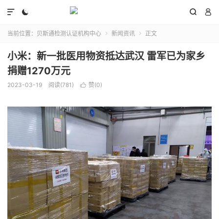




当前位置：
贝斯通检测认证机构中心
新闻资讯
正文


小米：新一批医用物资抵达武汉 雷军已为家乡
捐赠1270万元
2023-03-19
阅读(781)
赞(
0
)
