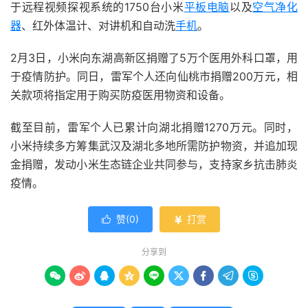
于远程视频探视系统的1750台小米
平板电脑
以及
空气净化
器
、红外体温计、对讲机和自动洗
手机
。
2月3日，小米向东湖高新区捐赠了5万个医用外科口罩，用
于疫情防护。同日，雷军个人还向仙桃市捐赠200万元，相
关款项将指定用于购买防疫医用物资和设备。
截至目前，雷军个人已累计向湖北捐赠1270万元。同时，
小米持续多方筹集武汉及湖北多地所需防护物资，并追加现
金捐赠，发动小米生态链企业共同参与，支持家乡抗击肺炎
疫情。
赞(
0
)
打赏


分享到








