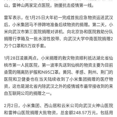
山，雷神山两家定点医院，驰援抗击疫情第一线。
雷军表示，在1月25日大年初一完成首批应急物资运送武汉
后，小米集团马不停蹄地准备后续物资的捐赠。第二天，小
米向武汉市第三医院捐赠对讲机、向北京协和医院救助分队
捐赠行李箱及一批水溶性胶带、向武汉大学中南医院捐赠2
万个口罩和5万双手套。
1月28日凌晨两点，小米捐赠的救灾物资顺利抵达湖北省仙
桃市第一人民医院，第一波率先送到仙桃的物资主要为目前
亟需的隔离防护服和N95口罩。黄冈、孝感、荆州、荆门的
医院和卫健委也在当天陆续收到了小米集团捐赠的医疗物
资，这也是湖北省内除武汉之外的疫情城市最早接收到的来
自互联网公司的捐赠之一。
2月2日，小米集团、西山居和云米公司向武汉火神山医院
和雷神山医院捐赠大批物资，总金额248.57万元，包括用