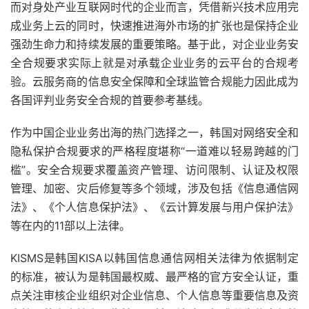
而对身处产业互联网时代的企业而言，凭借新兴技术应用完
成业务上云的同时，快速推进海外市场的扩张也是保持企业
强劲生命力和持续发展的重要策略。基于此，对企业业务安
全合规要求实际上就是对承载企业业务的云平台的合规考
验。云服务商的信息安全保障和全球监管合规能力因此成为
各国评判业务安全合规的首要参考基线。
作为中国企业业务出海的热门选择之一，韩国对网络安全和
隐私保护合规要求的严格程度堪称“一道难以轻易跨越的门
槛”。安全合规要求覆盖资产管理、访问限制、认证及权限
管理、加密、灾后修复等多个领域，涉及包括《信息通信网
法》、《个人信息保护法》、《云计算发展与用户保护法》
等在内的11部以上法律。
KISMS是韩国KISA以韩国信息通信网相关法律为依据制定
的标准，被认为是韩国最权威、最严格的官方安全认证，重
点关注审核企业组织对企业信息、个人信息等重要信息及资