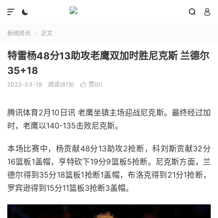




新闻资讯
正文

特雷杨48分13助攻老鹰双加时胜尼克斯 兰德尔
35+18
2023-03-19
阅读(878)
赞(
0
)

腾讯体育2月10日讯 老鹰坐镇主场迎战尼克斯。最终经过加
时，老鹰以140-135击败尼克斯。
本场比赛中，杨贡献48分13助攻2抢断，科刘斯贡献32分
16篮板1盖帽，亨特砍下19分9篮板5抢断。尼克斯方面，兰
德尔得到35分18篮板1抢断1盖帽，布洛克得到21分1抢断，
罗宾逊得到15分11篮板3抢断3盖帽。