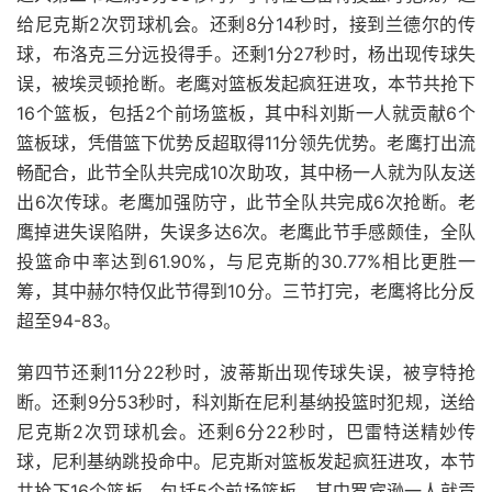
给尼克斯2次罚球机会。还剩8分14秒时，接到兰德尔的传
球，布洛克三分远投得手。还剩1分27秒时，杨出现传球失
误，被埃灵顿抢断。老鹰对篮板发起疯狂进攻，本节共抢下
16个篮板，包括2个前场篮板，其中科刘斯一人就贡献6个
篮板球，凭借篮下优势反超取得11分领先优势。老鹰打出流
畅配合，此节全队共完成10次助攻，其中杨一人就为队友送
出6次传球。老鹰加强防守，此节全队共完成6次抢断。老
鹰掉进失误陷阱，失误多达6次。老鹰此节手感颇佳，全队
投篮命中率达到61.90%，与尼克斯的30.77%相比更胜一
筹，其中赫尔特仅此节得到10分。三节打完，老鹰将比分反
超至94-83。
第四节还剩11分22秒时，波蒂斯出现传球失误，被亨特抢
断。还剩9分53秒时，科刘斯在尼利基纳投篮时犯规，送给
尼克斯2次罚球机会。还剩6分22秒时，巴雷特送精妙传
球，尼利基纳跳投命中。尼克斯对篮板发起疯狂进攻，本节
共抢下16个篮板，包括5个前场篮板，其中罗宾逊一人就贡