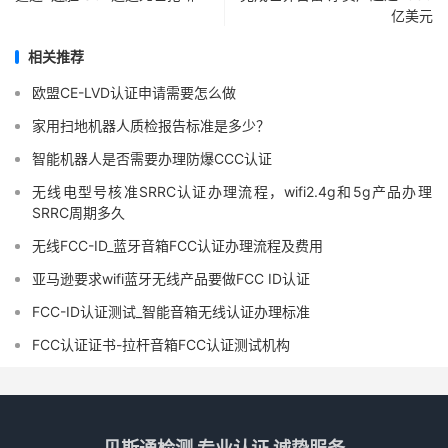
亿美元
相关推荐
欧盟CE-LVD认证申请需要怎么做
家用扫地机器人质检报告标准是多少？
智能机器人是否需要办理防爆CCC认证
无线电型号核准SRRC认证办理流程，wifi2.4g和5g产品办理
SRRC周期多久
无线FCC-ID_蓝牙音箱FCC认证办理流程及费用
亚马逊要求wifi蓝牙无线产品要做FCC ID认证
FCC-ID认证测试_智能音箱无线认证办理标准
FCC认证证书-拉杆音箱FCC认证测试机构