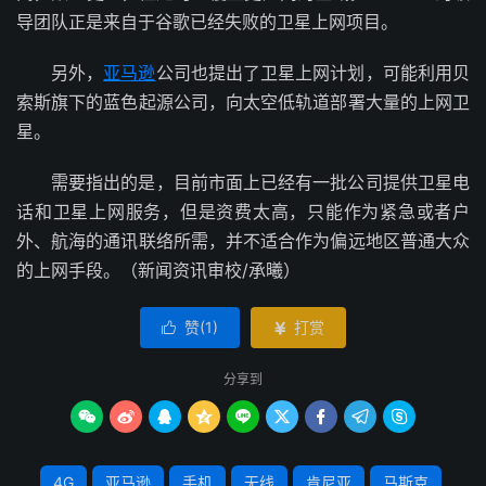
导团队正是来自于谷歌已经失败的卫星上网项目。
另外，
亚马逊
公司也提出了卫星上网计划，可能利用贝
索斯旗下的蓝色起源公司，向太空低轨道部署大量的上网卫
星。
需要指出的是，目前市面上已经有一批公司提供卫星电
话和卫星上网服务，但是资费太高，只能作为紧急或者户
外、航海的通讯联络所需，并不适合作为偏远地区普通大众
的上网手段。（新闻资讯审校/承曦）
赞(
1
)
打赏


分享到









4G
亚马逊
手机
无线
肯尼亚
马斯克