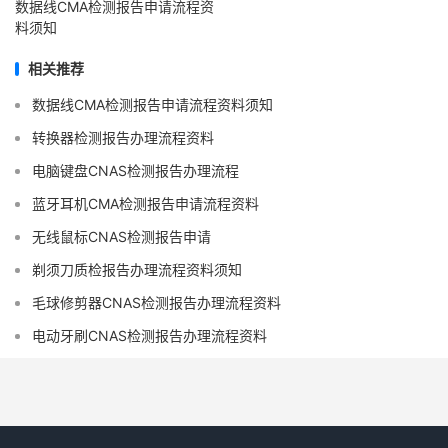
数据线CMA检测报告申请流程资
料须知
相关推荐
数据线CMA检测报告申请流程资料须知
转换器检测报告办理流程资料
电脑键盘CNAS检测报告办理流程
蓝牙耳机CMA检测报告申请流程资料
无线鼠标CNAS检测报告申请
剃须刀质检报告办理流程资料须知
毛球修剪器CNAS检测报告办理流程资料
电动牙刷CNAS检测报告办理流程资料