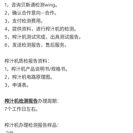
1，咨询贝斯通检测wing。
2，确认合作意向--合作。
3，支付检测费用。
4，提供资料，进行榨汁机的检测。
5，榨汁机测试完成，出具测试报告。
6，发送检测报告，售后服务。
榨汁机质检报告资料：
1，榨汁机产品说明书/规格书。
2，榨汁机电路原理图。
3，申请表。
榨汁机检测报告
办理周期：
7个工作日左右。
榨汁机办理检测报告样品：