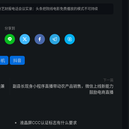
奇艺财报电话会议实录：头条把院线电影免费播放的模式不可持续
分享到





手机
抖音
下一篇
镜兼
副县长现身小程序直播带动农产品销售，微信上线新能力
鼓励电商直播
液晶屏CCC认证标志有什么要求