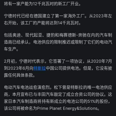
将有一家产能为12千兆瓦时的新工厂开业。
宁德时代已经在德国建立了第一家海外工厂。从2023年左
右开始，该工厂的产能将达到14千兆瓦时。
包括奥迪、现代起亚、捷豹和梅赛德斯-奔驰在内的汽车制
造商已经承认，电池供应的限制推迟或限制了它们的电动汽
车生产。
2月初，宁德时代表示，它签署了一项协议，从2020年7月
到2023年6月向
特斯拉
中国公司提供电池。但是，它没有披
露任何具体条款。
电动汽车电池战愈演愈烈。松下曾是特斯拉的唯一电池供应
商，本月宣布已与丰田汽车敲定了成立合资公司的协议。这
家日本汽车制造商将持有新成立的电池公司的51%的股份，
该公司将被命名为Prime Planet Energy&Solutions。