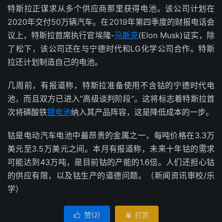
特斯拉正谋求从多个供应商那里获得电池。该公司计划在
2020年交付50万辆汽车。在2019年第四季度的财报电话会
议上，特斯拉首席执行官埃隆-
马斯克
(Elon Musk)证实，除
了松下，该公司还在与宁德时代和LG化学公司合作。特斯
拉还计划制造自己的电池。
几周前，有报道称，特斯拉准备使用不含钴的宁德时代电
池，而且双方已进入“高级谈判阶段”。这将标志着特斯拉首
次将磷酸铁
锂电池
纳入其产品阵容，这是降低成本的一步。
钴是电动汽车电池中最昂贵的金属之一，每吨价格在3.3万
美元至3.5万美元之间。本月有报道称，未来十年钴的需求
可能达到43万吨，是目前钴的产能的1.6倍。人们还担心钴
的供应有限，以及钴生产的道德问题。（新闻资讯审校/乐
学）
赞(
2
)
打赏

