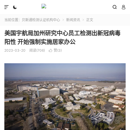




当前位置：
贝斯通检测认证机构中心
新闻资讯
正文


美国宇航局加州研究中心员工检测出新冠病毒
阳性 开始强制实施居家办公
2023-03-20
阅读(706)
赞(
3
)
