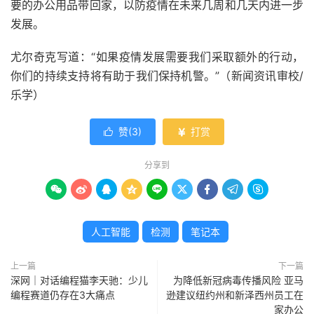
要的办公用品带回家，以防疫情在未来几周和几天内进一步
发展。
尤尔奇克写道：“如果疫情发展需要我们采取额外的行动，
你们的持续支持将有助于我们保持机警。”（新闻资讯审校/
乐学）
赞(
3
)
打赏


分享到









人工智能
检测
笔记本
上一篇
下一篇
深网｜对话编程猫李天驰：少儿
为降低新冠病毒传播风险 亚马
编程赛道仍存在3大痛点
逊建议纽约州和新泽西州员工在
家办公