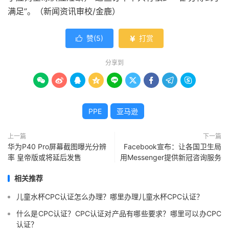
满足”。（新闻资讯审校/金鹿）
赞(
5
)
打赏


分享到









PPE
亚马逊
上一篇
下一篇
华为P40 Pro屏幕截图曝光分辨
Facebook宣布：让各国卫生局
率 皇帝版或将延后发售
用Messenger提供新冠咨询服务
相关推荐
儿童水杯CPC认证怎么办理？哪里办理儿童水杯CPC认证？
什么是CPC认证？CPC认证对产品有哪些要求？哪里可以办CPC
认证？