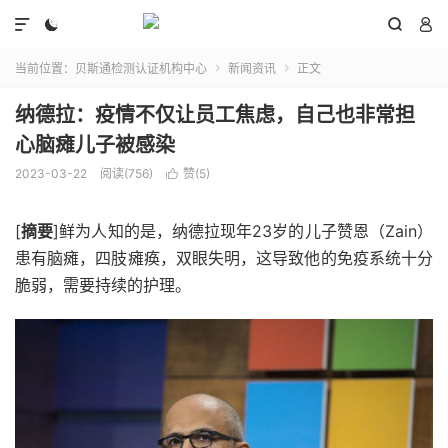




当前位置：
贝斯通检测认证机构中心
新闻资讯
正文


纳德拉：疫情不仅让员工焦虑，自己也非常担
心脑瘫儿子被感染
2023-03-22
阅读(756)
赞(
5
)

[
摘要
]鲜为人知的是，纳德拉现年23岁的儿子赞恩（Zain）
患有脑瘫，四肢瘫痪，双眼失明，这导致他的免疫系统十分
脆弱，需要持续的护理。