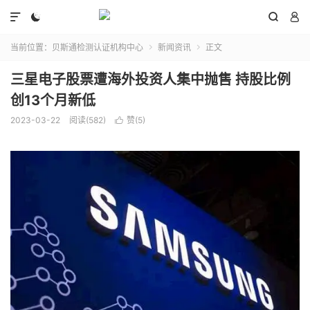




当前位置：
贝斯通检测认证机构中心
新闻资讯
正文


三星电子股票遭海外投资人集中抛售 持股比例
创13个月新低
2023-03-22
阅读(582)
赞(
5
)
