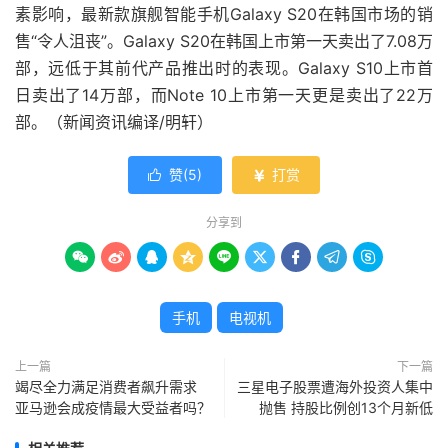
素影响，最新款旗舰智能手机Galaxy S20在韩国市场的销
售“令人沮丧”。Galaxy S20在韩国上市第一天卖出了7.08万
部，远低于其前代产品推出时的表现。Galaxy S10上市首
日卖出了14万部，而Note 10上市第一天更是卖出了22万
部。（新闻资讯编译/明轩）
赞(
5
)
打赏


分享到









手机
电视机
上一篇
下一篇
竭尽全力满足消费者飙升需求
三星电子股票遭海外投资人集中
亚马逊会成疫情最大受益者吗？
抛售 持股比例创13个月新低