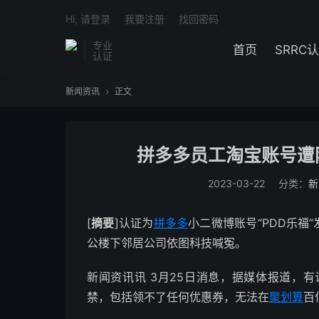
Hi, 请登录
我要注册
找回密码
专业
首页
SRRC
认证
新闻资讯
正文

拼多多员工淘宝账号遭
2023-03-22
分类：
新
[
摘要
]认证为
拼多多
小二微博账号“PDD乐福
公楼下邻居公司依图科技喊冤。
新闻资讯讯 3月25日消息，据媒体报道，
禁，包括领不了任何优惠券，无法在
聚划算
百