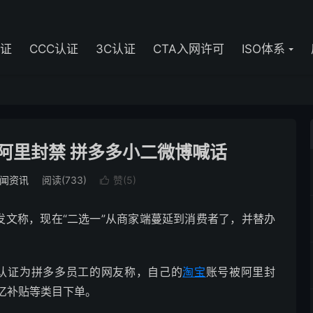
认证
CCC认证
3C认证
CTA入网许可
ISO体系
阿里封禁 拼多多小二微博喊话
闻资讯
阅读(733)
赞(
5
)

”发文称，现在“二选一”从商家端蔓延到消费者了，并替办
有认证为拼多多员工的网友称，自己的
淘宝
账号被阿里封
亿补贴等类目下单。