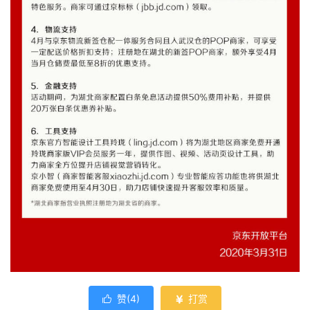
赞(
4
)
打赏

