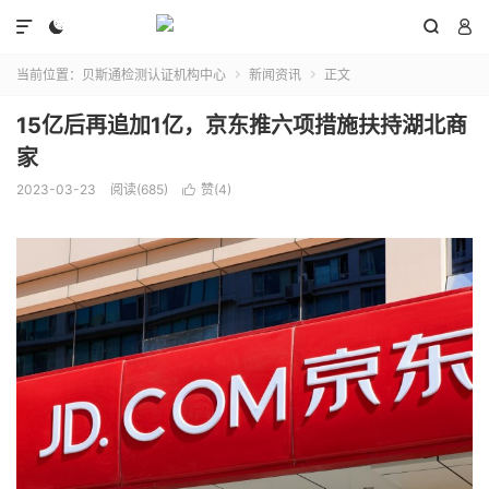




当前位置：
贝斯通检测认证机构中心
新闻资讯
正文


15亿后再追加1亿，京东推六项措施扶持湖北商
家
2023-03-23
阅读(685)
赞(
4
)
