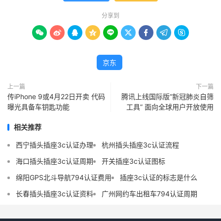
分享到









京东
上一篇
下一篇
传iPhone 9或4月22日开卖 代码
腾讯上线国际版“新冠肺炎自筛
曝光具备车钥匙功能
工具” 面向全球用户开放使用
相关推荐
西宁插头插座3c认证办理
杭州插头插座3c认证流程
海口插头插座3c认证周期
开关插座3c认证图标
绵阳GPS北斗导航794认证费用
插座3c认证的标志是什么
长春插头插座3c认证资料
广州网约车出租车794认证周期