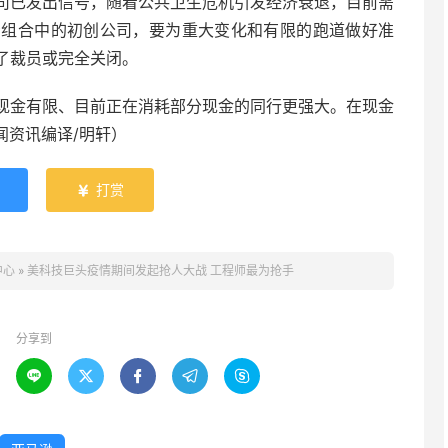
司已发出信号，随着公共卫生危机引发经济衰退，目前需
资组合中的初创公司，要为重大变化和有限的跑道做好准
了裁员或完全关闭。
现金有限、目前正在消耗部分现金的同行更强大。在现金
闻资讯编译/明轩）
打赏

中心
»
美科技巨头疫情期间发起抢人大战 工程师最为抢手
分享到




