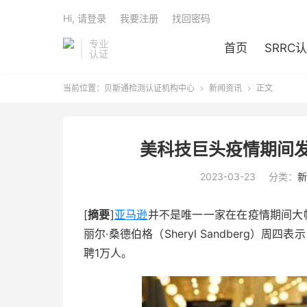
Hi, 请登录
我要注册
找回密码
专业
首页
SRRC
认证
当前位置：
贝斯通检测认证机构中心
新闻资讯
正文


美科技巨头疫情期间发
2023-03-23
分类：
新
[
摘要
]
亚马逊
并不是唯一一家在在疫情期间大幅
丽尔·桑德伯格（Sheryl Sandberg）
聘1万人。