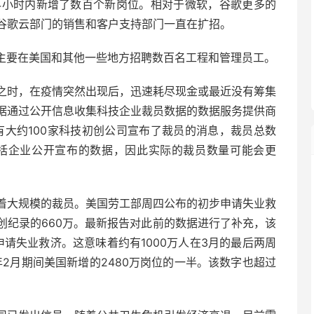
去24小时内新增了数百个新岗位。相对于微软，谷歌更多的
谷歌云部门的销售和客户支持部门一直在扩招。
最近主要在美国和其他一些地方招聘数百名工程和管理员工。
之时，在疫情突然出现后，迅速耗尽现金或最近没有筹集
据通过公开信息收集科技企业裁员数据的数据服务提供商
，美国已有大约100家科技初创公司宣布了裁员的消息，裁员总数
数据仅包括企业公开宣布的数据，因此实际的裁员数量可能会更
着大规模的裁员。美国劳工部周四公布的初步申请失业救
创纪录的660万。最新报告对此前的数据进行了补充，该
申请失业救济。这意味着约有1000万人在3月的最后两周
0年2月期间美国新增的2480万岗位的一半。该数字也超过