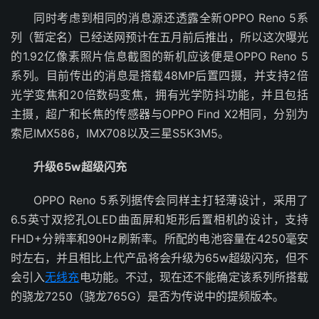
同时考虑到相同的消息源还透露全新OPPO Reno 5系
列（暂定名）已经送网预计在五月前后推出，所以这次曝光
的1.92亿像素照片信息截图的新机应该便是OPPO Reno 5
系列。目前传出的消息是搭载48MP后置四摄，并支持2倍
光学变焦和20倍数码变焦，拥有光学防抖功能，并且包括
主摄，超广和长焦的传感器与OPPO Find X2相同，分别为
索尼IMX586，IMX708以及三星S5K3M5。
升级65w超级闪充
OPPO Reno 5系列据传会同样主打轻薄设计，采用了
6.5英寸双挖孔OLED曲面屏和矩形后置相机的设计，支持
FHD+分辨率和90Hz刷新率。所配的电池容量在4250毫安
时左右，并且相比上代产品将会升级为65w超级闪充，但不
会引入
无线充
电功能。不过，现在还不能确定该系列所搭载
的骁龙7250（骁龙765G）是否为传说中的提频版本。