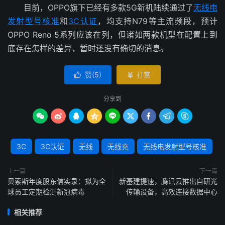
目前，OPPO旗下已经有多款5G新机陆续通过了
无线电
发射型号核准
和
3C认证
，均支持N79等主流频段，预计
OPPO Reno 5系列应该在列，但诸如两款机型在配置上到
底存在怎样的差异，暂时还没有确切的消息。
赞(
5
)
打赏


分享到









3C
3C认证
无线
无线充
无线电发射型号核准
上一篇
下一篇
贝索斯年度股东信实录：拟为全
新基建提速，腾讯云推出自研光
球员工定期检测新冠病毒
传输设备，高效连接数据中心
相关推荐