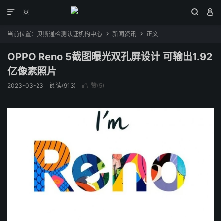




当前位置：
贝斯通检测认证机构中心
新闻资讯
正文


OPPO Reno 5截图曝光双孔屏设计 可输出1.92
亿像素照片
2023-03-23
阅读(913)
赞(
5
)
