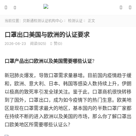




当前位置：
贝斯通检测认证机构中心
检测认证
正文


口罩出口美国与欧洲的认证要求
2026-06-23
阅读(925)
赞(
0
)

口罩产品出口欧洲以及美国需要哪些认证
？
新冠肺炎爆发，导致口罩需求量暴增。目前国内疫情趋于缓
和，欧洲、意大利、日本、韩国等感染人数持续上升，伊朗
以极高的致死率引发全球关注。鉴于此，口罩商机很快转移
到了国外，口罩出口，成为如今疫情下的热门生意。欧美地
区是现在口罩需求最大的地区，基本国内的半数口罩厂家都
在持续不断的进入欧洲以及美国的市场，那么你了解口罩出
口欧美地区所需要哪些认证么？