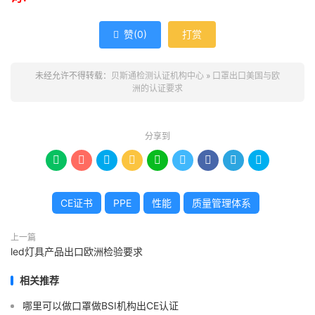
赞(
0
)
打赏

未经允许不得转载：
贝斯通检测认证机构中心
»
口罩出口美国与欧
洲的认证要求
分享到









CE证书
PPE
性能
质量管理体系
上一篇
led灯具产品出口欧洲检验要求
相关推荐
哪里可以做口罩做BSI机构出CE认证