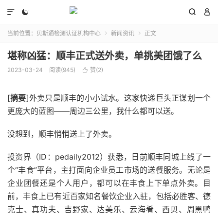




当前位置：
贝斯通检测认证机构中心
新闻资讯
正文


堪称凶猛：顺丰正式送外卖，单挑美团饿了么
2023-03-24
阅读(945)
赞(
2
)

[
摘要
]外卖只是顺丰的小小试水。这家快递巨头正谋划一个
更庞大的蓝图——周边三公里，我什么都可以送。
没想到，顺丰悄悄送上了外卖。
投资界（ID：pedaily2012）获悉，日前顺丰同城上线了一
个“丰食”平台，主打面向企业员工市场的送餐服务。无论是
企业团餐还是个人用户，都可以在丰食上下单点外卖。目
前，丰食上已有近百家知名餐饮企业入驻，包括必胜客、德
克士、真功夫、吉野家、达美乐、云海肴、西贝、周黑鸭