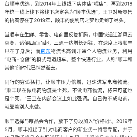
台顺丰优选，到2014年上线线下实体店“嘿店”，再到2016
年统一线上线下将线下店定名为“顺丰优选”，王卫对新零售
的执着停在了2019年，顺丰的便利店之梦也走到了尽头。
当顺丰在生鲜、零售、电商里反复折腾，中国快递江湖风云
突变，诸侯四面而起，三通一达增长迅猛，在速度上将顺丰
甩在了身后；而
京东
物流也高调开通个人物流业务，利用
“电商+仓储“的模式弯道超车。整个快递行业，人称“顺丰和
其他”的时代已悄然逝去。
同行的穷追猛打，让顺丰压力倍增，迅速进军电商物流。
“顺丰现在做电商物流是个死，不做电商物流，将来可能也
是个死。”王卫在内部会议上如此强调。自己做不成电商，
就靠着别人来做。
顺丰选择与唯品会合作，放下了身段加入“价格战”。2019年
5月，顺丰推出了针对电商客户的新业务--特惠专配，并于