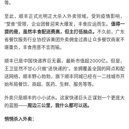
等。
至此，顺丰正式光明正大杀入外卖领域。受到疫情影响，
“堂食”受限，企业团餐迎来大爆发，丰食应运而生。
值得一
提的是，虽然丰食配送费高，但主打低抽点。
不久前，广东
省餐饮服务行业协控诉美团外卖佣金过高让众多餐饮商家不
堪重负，丰食用意不言而喻。
顺丰已是中国快递界巨无霸，最新市值超2000亿。但是，
王卫显然不甘心只做“送快递的”。坐拥覆盖全国的网点和配
送网络，顺丰野心勃勃，旗下顺丰同城已经在一二线城市开
始布局餐饮、商超、医药、生鲜、服务等等。
外卖只是顺丰的小小试水。这家快递巨头正谋划一个更庞大
的蓝图——
周边三公里，我什么都可以送。
悄悄杀入外卖：