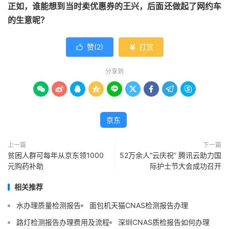
正如，谁能想到当时卖优惠券的王兴，后面还做起了网约车
的生意呢？
赞(
2
)
打赏


分享到









京东
上一篇
下一篇
贫困人群可每年从京东领1000
52万余人“云庆祝” 腾讯云助力国
元购药补助
际护士节大会成功召开
相关推荐
水办理质量检测报告
面包机天猫CNAS检测报告办理
路灯检测报告办理费用及流程
深圳CNAS质检报告如何办理