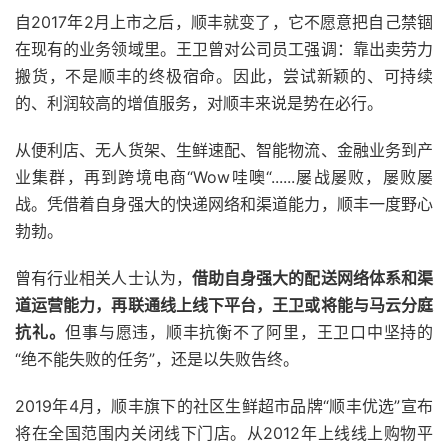
自2017年2月上市之后，顺丰就变了，它不愿意把自己禁锢
在现有的业务领域里。王卫曾对公司员工强调：靠出卖劳力
搬货，不是顺丰的终极宿命。因此，尝试新颖的、可持续
的、利润较高的增值服务，对顺丰来说是势在必行。
从便利店、无人货架、生鲜速配、智能物流、金融业务到产
业集群，再到跨境电商“Wow哇噢“......屡战屡败，屡败屡
战。凭借着自身强大的快递网络和渠道能力，顺丰一度野心
勃勃。
曾有行业相关人士认为，
借助自身强大的配送网络体系和渠
道运营能力，再联通线上线下平台，王卫或将能与马云分庭
抗礼。
但事与愿违，顺丰抗衡不了阿里，王卫口中坚持的
“绝不能失败的任务”，还是以失败告终。
2019年4月，顺丰旗下的社区生鲜超市品牌“顺丰优选”宣布
将在全国范围内关闭线下门店。从2012年上线线上购物平