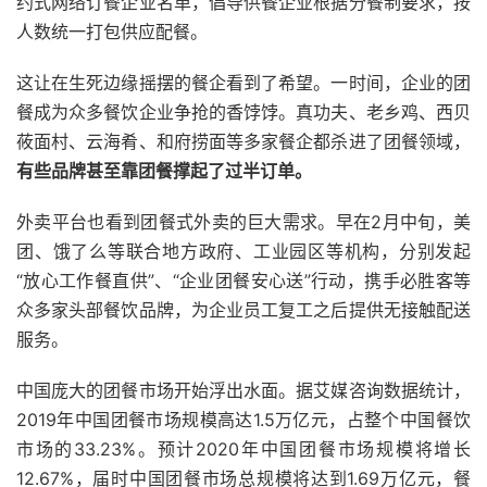
约式网络订餐企业名单，倡导供餐企业根据分餐制要求，按
人数统一打包供应配餐。
这让在生死边缘摇摆的餐企看到了希望。一时间，企业的团
餐成为众多餐饮企业争抢的香饽饽。真功夫、老乡鸡、西贝
莜面村、云海肴、和府捞面等多家餐企都杀进了团餐领域，
有些品牌甚至靠团餐撑起了过半订单。
外卖平台也看到团餐式外卖的巨大需求。早在2月中旬，美
团、饿了么等联合地方政府、工业园区等机构，分别发起
“放心工作餐直供”、“企业团餐安心送”行动，携手必胜客等
众多家头部餐饮品牌，为企业员工复工之后提供无接触配送
服务。
中国庞大的团餐市场开始浮出水面。据艾媒咨询数据统计，
2019年中国团餐市场规模高达1.5万亿元，占整个中国餐饮
市场的33.23%。预计2020年中国团餐市场规模将增长
12.67%，届时中国团餐市场总规模将达到1.69万亿元，餐