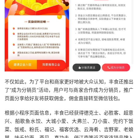
不仅如此，为了平台和商家更好地被大众认知，丰食还推出
了“成为分销员”活动，用户可与商家合作成为分销员，推广
页面分享给好友将获取佣金，佣金直接转至微信钱包。
根据小程序页面信息，丰食已经获得德克士、必胜客、超意
兴、船歌鱼水饺、大城小爱、大弗兰、刀小蛮、兜约下饭
菜、饭戒、粉氏、福记、福客优选、云海肴、吉野家、老娘
舅、味千拉面、西贝、真功夫、俏江南等近百家连锁品牌入