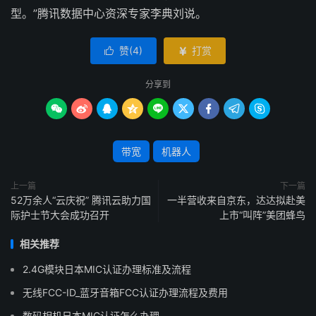
型。”腾讯数据中心资深专家李典刘说。
赞(
4
)
打赏


分享到









带宽
机器人
上一篇
下一篇
52万余人“云庆祝” 腾讯云助力国
一半营收来自京东，达达拟赴美
际护士节大会成功召开
上市“叫阵”美团蜂鸟
相关推荐
2.4G模块日本MIC认证办理标准及流程
无线FCC-ID_蓝牙音箱FCC认证办理流程及费用
数码相机日本MIC认证怎么办理