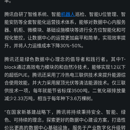
率。
腾讯自研了智维系统、智能
机器人
巡检、智能U位管理、智
能安防等全套智能化运营技术体系，能够对数据中心内服务
器、机柜、微模块、基础设施模块等进行全方位智能化和可
视化管控，让数据中心的运营更加扁平和简单，实现效率提
升，并将人力运维成本下降30%-50%。
腾讯还是绿色数据中心理念的倡导者和践行者。其中T-
block通过高效电力模块的和自然冷技术，能够实现1.2以下
的超低PUE。腾讯还采用了冷热电三联供技术来提升能源综
合使用效能，并大力采用屋顶光伏等清洁能源技术。仅三联
供技术一项，每年就能节省标煤3500吨，二氧化碳排放量
减少2.33万吨，相当于每年种下3.6万棵树。
“在国家新基建战略下，腾讯将持续秉持安全、智能、绿
色、可持续的理念，探索更好的数据中心建设方案，打造性
价比更高的数据中心基础设施，服务于产业数字化升级转