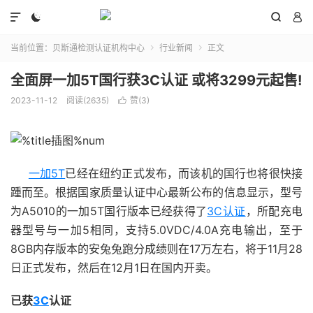




当前位置：
贝斯通检测认证机构中心
行业新闻
正文


全面屏一加5T国行获3C认证 或将3299元起售!
2023-11-12
阅读(2635)
赞(
3
)

一加5T
已经在纽约正式发布，而该机的国行也将很快接
踵而至。根据国家质量认证中心最新公布的信息显示，型号
为A5010的一加5T国行版本已经获得了
3C认证
，所配充电
器型号与一加5相同，支持5.0VDC/4.0A充电输出，至于
8GB内存版本的安兔兔跑分成绩则在17万左右，将于11月28
日正式发布，然后在12月1日在国内开卖。
已获
3C
认证