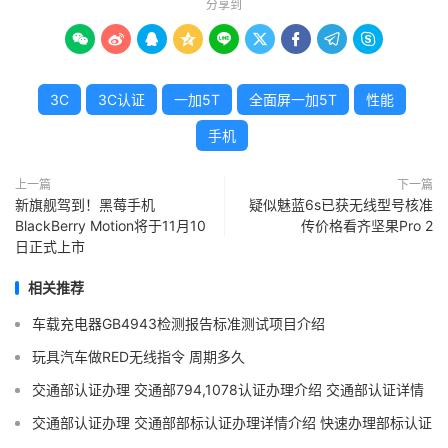
分享到









3C
3C认证
一加5T
全面屏一加5T
性能
手机
上一篇
下一篇
新旗舰驾到！黑莓手机
疑似魅蓝6s已获无线型号核准
BlackBerry Motion将于11月10
传价格看齐坚果Pro 2
日正式上市
相关推荐
车载充电器GB4943检测报告标准测试项目介绍
玩具汽车做RED无线指令 周期多久
交通部认证办理 交通部794,1078认证办理介绍 交通部认证详情
交通部认证办理 交通部部标认证办理详情介绍 快速办理部标认证