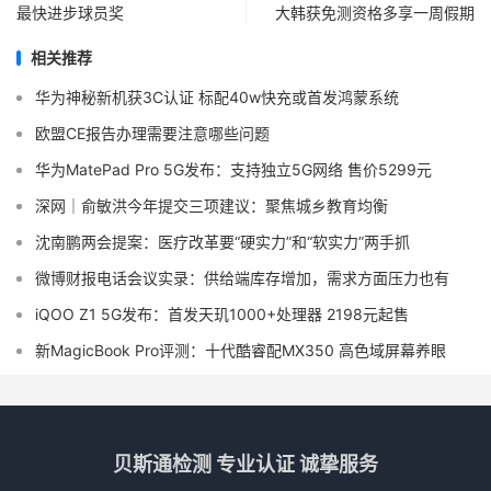
最快进步球员奖
大韩获免测资格多享一周假期
相关推荐
华为神秘新机获3C认证 标配40w快充或首发鸿蒙系统
欧盟CE报告办理需要注意哪些问题
华为MatePad Pro 5G发布：支持独立5G网络 售价5299元
深网｜俞敏洪今年提交三项建议：聚焦城乡教育均衡
沈南鹏两会提案：医疗改革要“硬实力”和“软实力”两手抓
微博财报电话会议实录：供给端库存增加，需求方面压力也有
iQOO Z1 5G发布：首发天玑1000+处理器 2198元起售
新MagicBook Pro评测：十代酷睿配MX350 高色域屏幕养眼
贝斯通检测 专业认证 诚挚服务