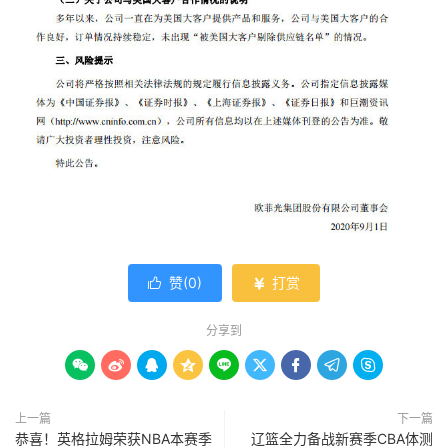
赞(
0
)
打赏


分享到









上一篇
下一篇
恭喜！英格拉姆荣获NBA本赛季
辽篮全力备战新赛季CBA体测