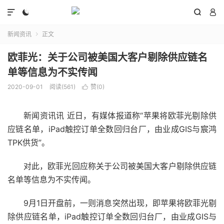




新闻资讯
正文

欧菲光：关于公司被美国大客户剔除供应链名
单等信息为不实传闻
2020-09-01
阅读(561)
赞(
0
)

新闻资讯讯 近日，有媒体报道称“苹果将欧菲光剔除供
应链名单，iPad触控订单全数回归台厂，由业成GIS与宸鸿
TPK供货”。
对此，欧菲光回应称关于公司被美国大客户剔除供应链
名单等信息为不实传闻。
9月1日开盘前，一则消息突然出现，即苹果将欧菲光剔
除供应链名单，iPad触控订单全数回归台厂，由业成GIS与