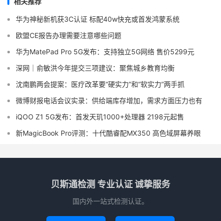
相关推荐
华为神秘新机获3C认证 标配40w快充或首发鸿蒙系统
欧盟CE报告办理需要注意哪些问题
华为MatePad Pro 5G发布：支持独立5G网络 售价5299元
深网｜俞敏洪今年提交三项建议：聚焦城乡教育均衡
沈南鹏两会提案：医疗改革要“硬实力”和“软实力”两手抓
微博财报电话会议实录：供给端库存增加，需求方面压力也有
iQOO Z1 5G发布：首发天玑1000+处理器 2198元起售
新MagicBook Pro评测：十代酷睿配MX350 高色域屏幕养眼
贝斯通检测 专业认证 诚挚服务
国内外一站式检测认证。