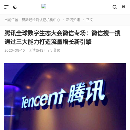




当前位置：
贝斯通检测认证机构中心
新闻资讯
正文


腾讯全球数字生态大会微信专场：微信搜一搜
通过三大能力打造流量增长新引擎
2020-09-10
阅读(543)
赞(
0
)
