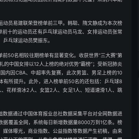
运动员易建联荣登榜单前三甲。韩聪、隋文静成为本次榜
榜单前十的运动员还有乒乓球运动员马龙、女排运动员张常
、乒乓球运动员樊振东。
”榜单前50名相较往期榜单有显著变化。收获世界“三大赛”第
礼的中国女排以12人上榜的绝对优势“霸榜”；受新冠肺炎
国内因CBA、中超率先复赛，此次男篮、男足上榜的10
整体有所提升。此外，进入榜单前50名的还包括：乒乓球8
人、花样滑冰2人、女篮2人、女足1人、短道速滑1人、跳
榜”基础数据通过中国体育报业总社数据采集平台对全网数据进
据覆盖全网，系统每日新增数据量8000万到1亿条。榜
，媒体曝光，商业指数、公益指数等数据产生初稿，由来