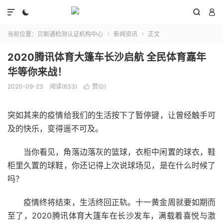




当前位置：
贝斯通检测认证机构中心
新闻资讯
正文


2020腾讯体育大篷车长沙启航 全民体育嘉年
华等你来战！
2020-09-23
阅读(633)
赞(
0
)

突如其来的疫情给我们的生活按下了暂停键，让曾经触手可
及的快乐，变得遥不可及。
当你看见，角落边落灰的篮球，衣柜中闲置的球衣，鞋
柜里久置的球鞋，你还记得上次说球场见，是在什么时候了
吗？
疫情终将结束，生活终回正轨。十一黄金周就要如期而
至了，2020腾讯体育大篷车在长沙发车，满载着喜悦与激