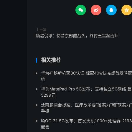




上一篇
杨毅侃球：忆昔东部酣战久，终传王旨起西师
相关推荐
华为神秘新机获3C认证 标配40w快充或首发鸿
统
华为MatePad Pro 5G发布：支持独立5G网络 
5299元
沈南鹏两会提案：医疗改革要“硬实力”和“软实力
手抓
iQOO Z1 5G发布：首发天玑1000+处理器 219
起售