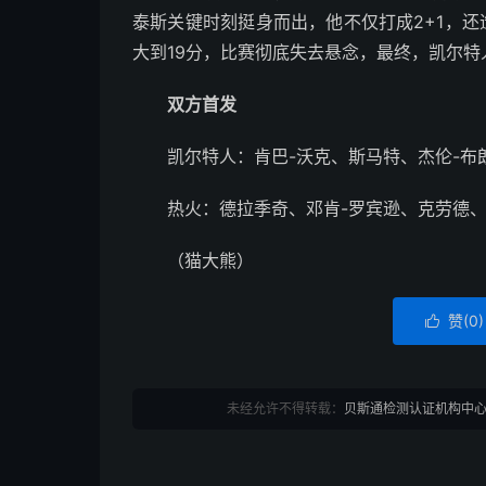
泰斯关键时刻挺身而出，他不仅打成2+1，还
大到19分，比赛彻底失去悬念，最终，凯尔特人1
双方首发
凯尔特人：肯巴-沃克、斯马特、杰伦-布
热火：德拉季奇、邓肯-罗宾逊、克劳德、
（猫大熊）
赞(
0
)

未经允许不得转载：
贝斯通检测认证机构中