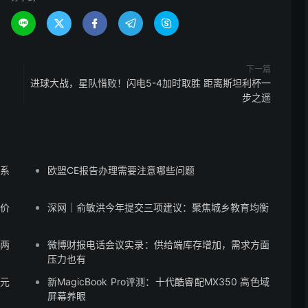





下一篇
进球大战，星队惜败！闪电5-4加时取胜 距离斯坦利杯一
步之遥
蒙系
欧盟CE报告办理需要注意哪些问题
售价
深网｜俞敏洪今年提交三项建议：聚焦城乡教育均衡
”两
微博财报电话会议实录：供给端库存增加，需求方面
压力也有
8元
新MagicBook Pro评测：十代酷睿配MX350 高色域
屏幕养眼