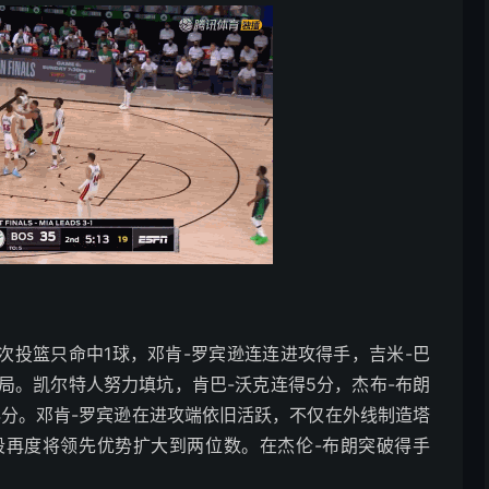
次投篮只命中1球，邓肯-罗宾逊连连进攻得手，吉米-巴
开局。凯尔特人努力填坑，肯巴-沃克连得5分，杰布-布朗
4分。邓肯-罗宾逊在进攻端依旧活跃，不仅在外线制造塔
段再度将领先优势扩大到两位数。在杰伦-布朗突破得手