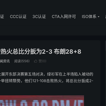
认证
CCC认证
3C认证
CTA入网许可
ISO体系
热火总比分扳为2-3 布朗28+8
闻资讯
阅读(556)
赞(
0
)

热火展开东部决赛第五场对决，绿衫军在上半场陷入被动的
扭转颓势，他们121-108击败热火，将总比分扳成2-