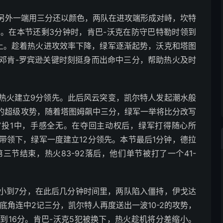
另外一端用三分还以颜色，两队在进攻端形成对峙，坎特
。在本节还剩3分钟时，肯巴-沃克在防守巴特勒时领到
上。趁着热火进攻效率下降，绿军逐渐起势，沃克和塔图
邓肯-罗宾逊关键时刻挺身而出命中三分，帮助热火及时
热火建立9分领先。此后风云突变，凯尔特人发起潮水般
3的超级攻势，随着塔图姆飙中三分，绿军一举将比分改写
分球7投1中，手感全无。在夺回主动权后，绿军打得随心所
带领下，绿军一度建立12分领先。本节最后1分钟，德拉
节结束，热火83-92落后，他们单节被打了一个41-
小到7分，在此后几分钟时间里，两队陷入僵持，伊戈达
在底角连中2记三分，凯尔特人再度送出一波10-2的攻势，
到16分。肯巴-沃克5犯被换下，热火趁机将分差缩小。