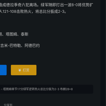
造成德拉季奇六犯离场。绿军随即打出一波8-0将优势扩
21-108击败热火，将总比分扳成2-3。
朗、塔图姆、泰斯
吉米-巴特勒、阿德巴约
打赏

心
»
塔图姆单节17分绿军逆转热火总比分扳为2-3 布朗28+8
分享到