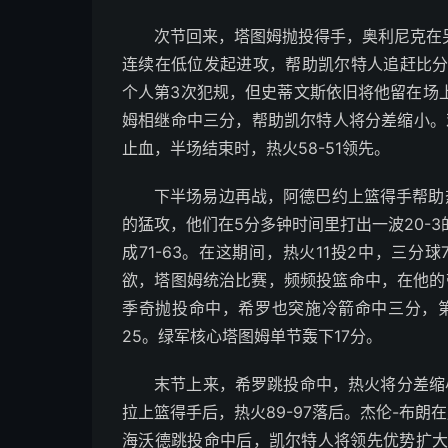
次节回来，塔图姆抛投得手，奥利尼克在
连续在低位发起进攻，帮助凯尔特人追赶比分
个人第3次犯规，但史蒂文斯依旧将他留在场
姆相继命中三分，帮助凯尔特人将分差缩小。
止血，半场结束时，热火58-51领先。
下半场易边再战，阿德巴约上篮得手帮助
的猛攻，他们在5分多钟时间里打出一波20-
成71-63。在这期间，热火11投2中，三
欲，塔图姆统治比赛，频频投篮命中，在他的
季奇抛投命中，希罗也突施冷箭命中三分，第三
25。绿军核心塔图姆单节轰下17分。
末节上来，希罗跳投命中，热火将分差缩
拉上篮得手后，热火89-97落后。杰伦-布朗
海沃德跳投命中后，凯尔特人将领先优势扩大